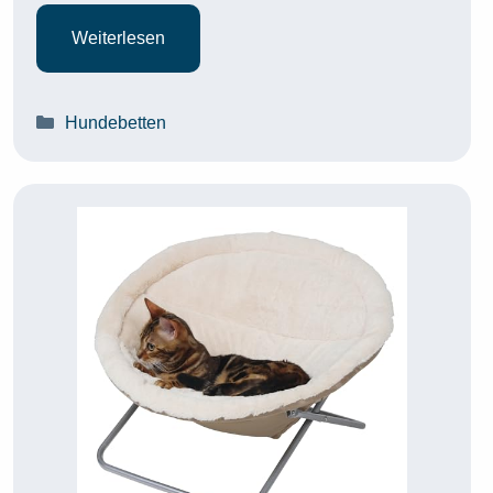
Weiterlesen
Kategorien
Hundebetten