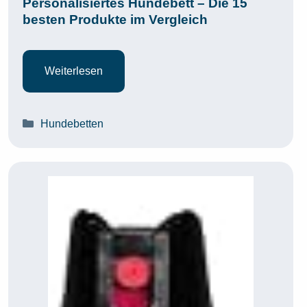
Personalisiertes Hundebett – Die 15
besten Produkte im Vergleich
Weiterlesen
Kategorien
Hundebetten