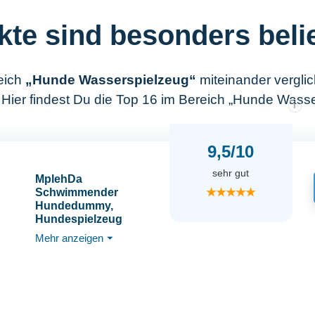
kte sind besonders beli
eich
„Hunde Wasserspielzeug“
miteinander vergl
 Hier findest Du die Top 16 im Bereich „Hunde Wasse
i
9,5/10
sehr gut
MplehDa
★★★★★
Schwimmender
Hundedummy,
Hundespielzeug
Wasserspielzeug Hund
Mehr anzeigen
⏷
für Wurf- und
Apportierspiele an
Land und im Wasser,
Interaktives
Hundespielzeug,
Hunde Spielzeug