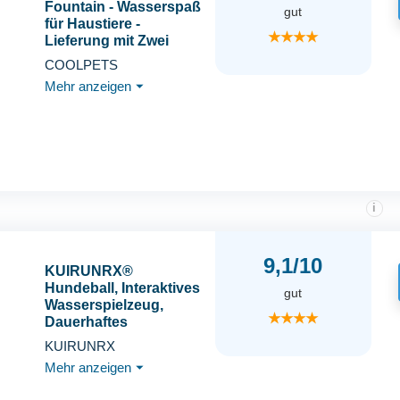
Fountain - Wasserspaß
gut
für Haustiere -
★★★★
Lieferung mit Zwei
Düsen - Trinkwasser für
COOLPETS
Hunde - Trinkbrunnen
Mehr anzeigen
⏷
für Haustiere - Blau
i
9,1/10
KUIRUNRX®
Hundeball, Interaktives
gut
Wasserspielzeug,
★★★★
Dauerhaftes
Hundespielzeug für
KUIRUNRX
Aggressive Kauer,
Mehr anzeigen
⏷
Hunde Ball für Große,
Mittelgroße, Kleine