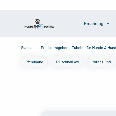
Zum
Inhalt
springen
Ernährung
Startseite
»
Produktratgeber
»
Zubehör für Hunde & Hund
Pferdinand
Plüschball Xxl
Puller Hund