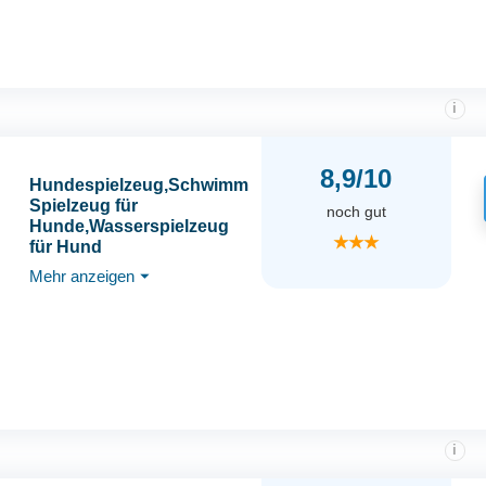
Hunde und Welpen
i
8,9/10
Hundespielzeug,Schwimm
Spielzeug für
noch gut
Hunde,Wasserspielzeug
★★★
für Hund
Hundetraining,Interaktives
Mehr anzeigen
⏷
Hundespielzeug,Trainieren
und Apportieren im
Wasser, Hunde Spielzeug
für Mittelgroße, Große
Hunde
i