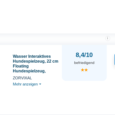
i
8,4/10
Wasser Interaktives
Hundespielzeug, 22 cm
befriedigend
Floating
★★
Hundespielzeug,
Wasserspielzeug für
ZORVIXAL
Hunde, Hunde
Mehr anzeigen
⏷
Spielzeug
Schwimmend mit Nylon
Rope, für Mittelgroße
Große Hundes
Trainieren Apportieren
im Wasser