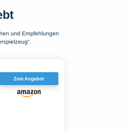
ebt
ichen und Empfehlungen
rspielzeug“.
Zum Angebot