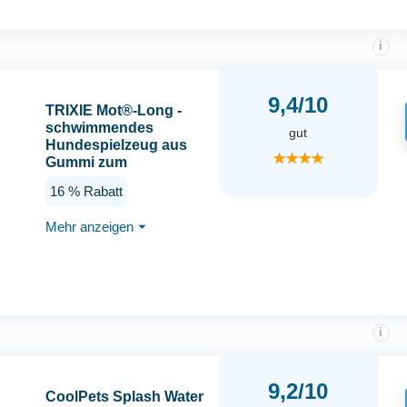
Schwimmend
Hundetraining
i
9,4/10
TRIXIE Mot®-Long -
schwimmendes
gut
Hundespielzeug aus
★★★★
Gummi zum
Apportieren - 20 cm/42
16 % Rabatt
cm lime,
Motivationsspielzeug
Mehr anzeigen
⏷
für Hunde zum Werfen
& Ziehen - 3241
i
9,2/10
CoolPets Splash Water