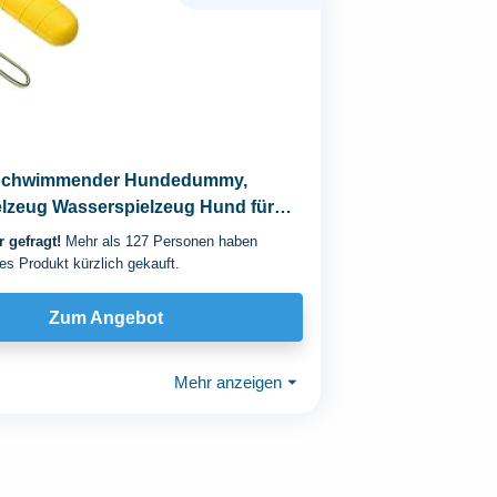
Schwimmender Hundedummy,
lzeug Wasserspielzeug Hund für
Apportierspiele...
 gefragt!
Mehr als 127 Personen haben
es Produkt kürzlich gekauft.
Zum Angebot
Mehr anzeigen
⏷