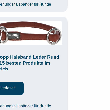
egorien
iehungshalsbänder für Hunde
opp Halsband Leder Rund
 15 besten Produkte im
eich
iterlesen
egorien
iehungshalsbänder für Hunde