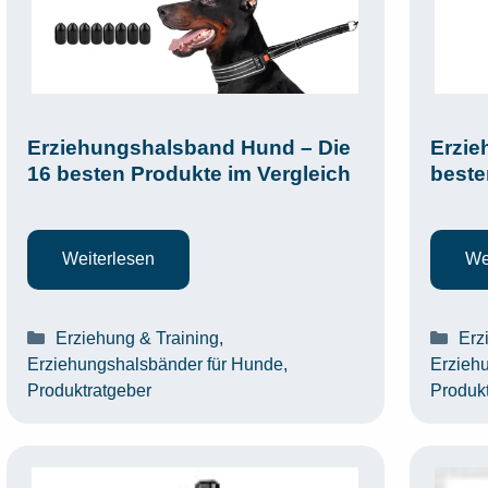
Erziehungshalsband Hund – Die
Erzie
16 besten Produkte im Vergleich
beste
Weiterlesen
We
Kategorien
Kat
Erziehung & Training
,
Erz
Erziehungshalsbänder für Hunde
,
Erzieh
Produktratgeber
Produk