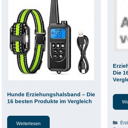
Erzie
Die 1
Vergl
Hunde Erziehungshalsband – Die
16 besten Produkte im Vergleich
We
Kat
Erz
Weiterlesen