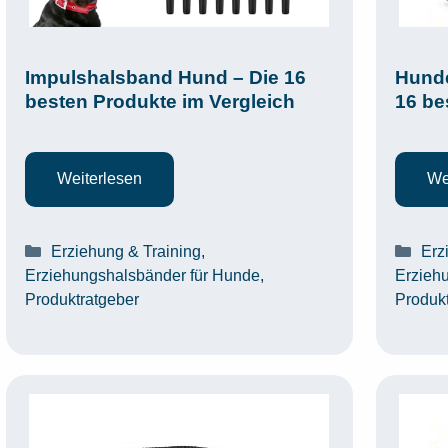
Impulshalsband Hund – Die 16
Hunde
besten Produkte im Vergleich
16 be
Weiterlesen
We
Kategorien
Kat
Erziehung & Training
,
Erz
Erziehungshalsbänder für Hunde
,
Erzieh
Produktratgeber
Produk