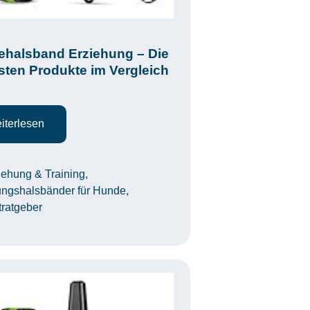
halsband Erziehung – Die
sten Produkte im Vergleich
iterlesen
egorien
iehung & Training
,
ungshalsbänder für Hunde
,
tratgeber