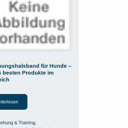
hungshalsband für Hunde –
6 besten Produkte im
eich
iterlesen
egorien
iehung & Training
,