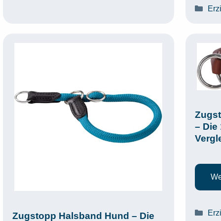
Kat
Erz
Zugst
– Die
Vergl
We
Kat
Erz
Zugstopp Halsband Hund – Die