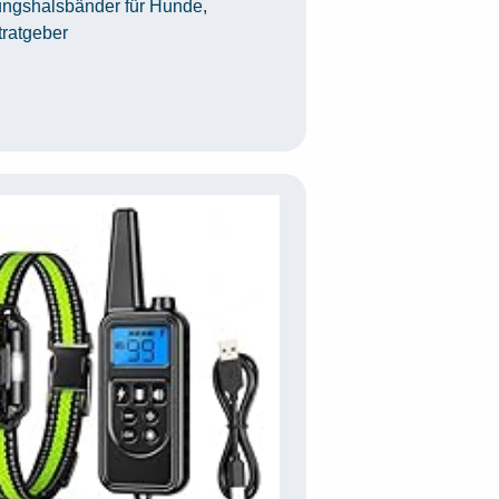
ungshalsbänder für Hunde
,
tratgeber