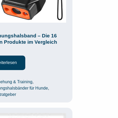
hungshalsband – Die 16
n Produkte im Vergleich
iterlesen
egorien
iehung & Training
,
ungshalsbänder für Hunde
,
tratgeber