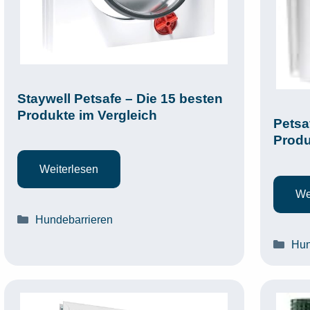
Staywell Petsafe – Die 15 besten
Produkte im Vergleich
Petsa
Produ
Weiterlesen
We
Kategorien
Hundebarrieren
Kat
Hun