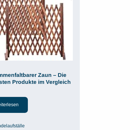
menfaltbarer Zaun – Die
sten Produkte im Vergleich
iterlesen
egorien
delaufställe