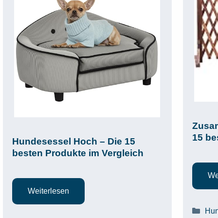
Zusam
15 be
Hundesessel Hoch – Die 15
besten Produkte im Vergleich
We
Weiterlesen
Kat
Hun