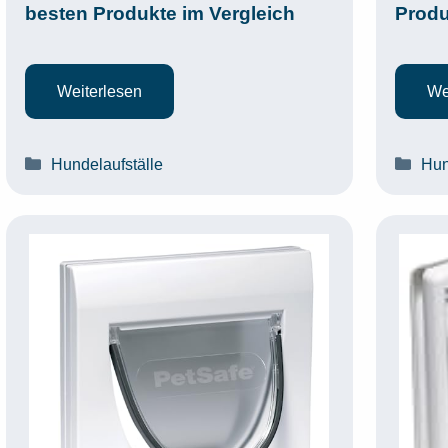
besten Produkte im Vergleich
Produ
Weiterlesen
We
Kategorien
Kat
Hundelaufställe
Hun