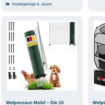
Kategorien
Hundegehege & -zäune
Welpenzaun Mobil – Die 15
Welpe