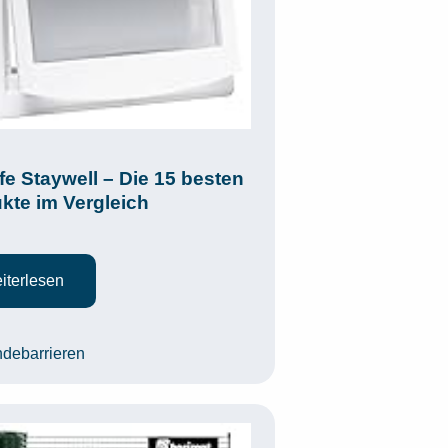
fe Staywell – Die 15 besten
kte im Vergleich
iterlesen
egorien
debarrieren