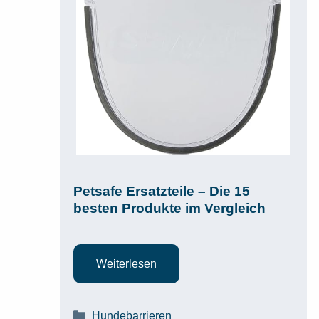
Petsafe Ersatzteile – Die 15
besten Produkte im Vergleich
Weiterlesen
Kategorien
Hundebarrieren