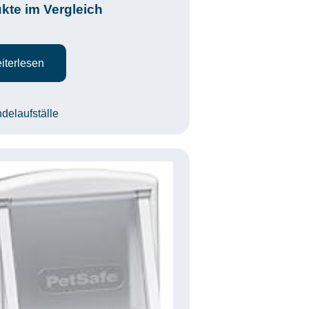
kte im Vergleich
iterlesen
egorien
delaufställe