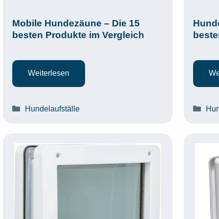
Mobile Hundezäune – Die 15
Hund
besten Produkte im Vergleich
beste
Weiterlesen
We
Kategorien
Kat
Hundelaufställe
Hun