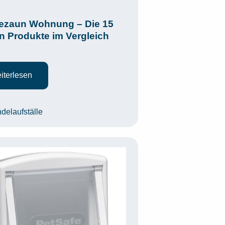
ezaun Wohnung – Die 15
n Produkte im Vergleich
iterlesen
egorien
delaufställe