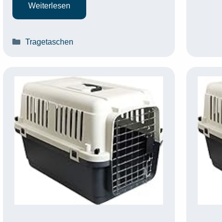
Weiterlesen
Kategorien
Tragetaschen