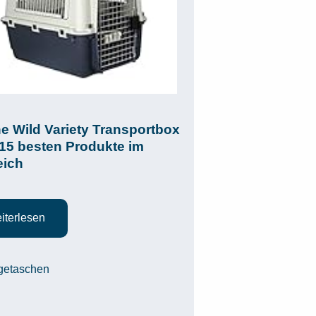
e Wild Variety Transportbox
 15 besten Produkte im
eich
iterlesen
egorien
getaschen