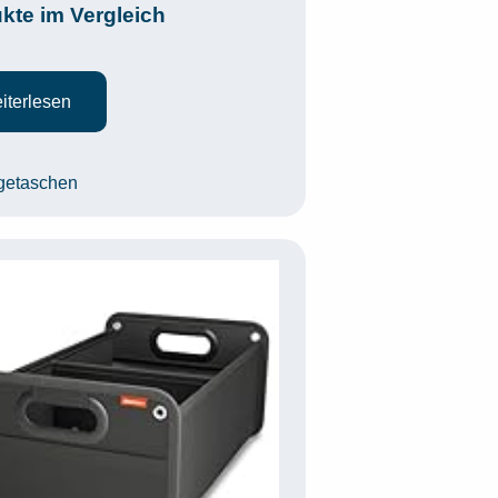
kte im Vergleich
iterlesen
egorien
getaschen