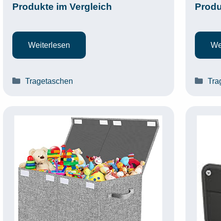
Produkte im Vergleich
Produ
Weiterlesen
We
Kategorien
Kat
Tragetaschen
Tra