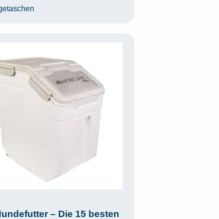
egorien
getaschen
undefutter – Die 15 besten