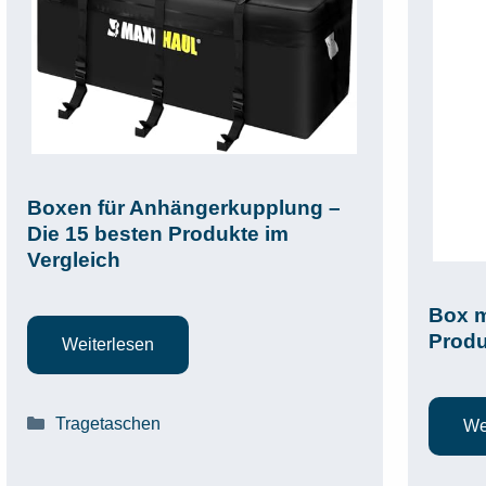
Boxen für Anhängerkupplung –
Die 15 besten Produkte im
Vergleich
Box m
Produ
Weiterlesen
Kategorien
Tragetaschen
We