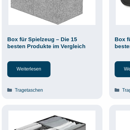
Box für Spielzeug – Die 15
Box f
besten Produkte im Vergleich
beste
Weiterlesen
We
Kategorien
Kat
Tragetaschen
Tra