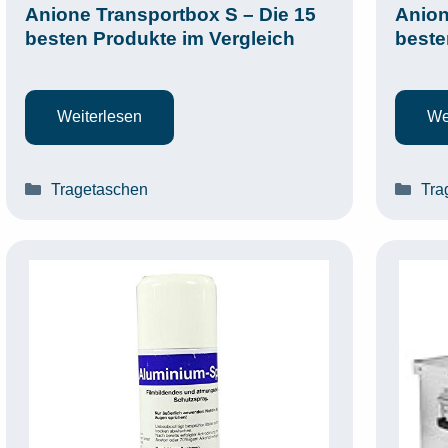
Anione Transportbox S – Die 15
Anion
besten Produkte im Vergleich
beste
Weiterlesen
We
Kategorien
Kat
Tragetaschen
Tra