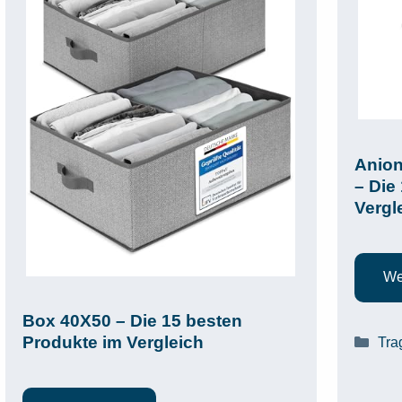
Anion
– Die
Vergl
We
Box 40X50 – Die 15 besten
Produkte im Vergleich
Kat
Tra