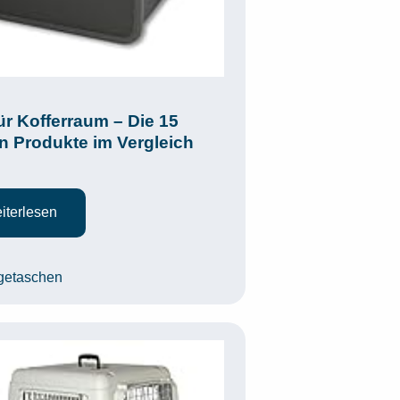
ür Kofferraum – Die 15
n Produkte im Vergleich
iterlesen
egorien
getaschen