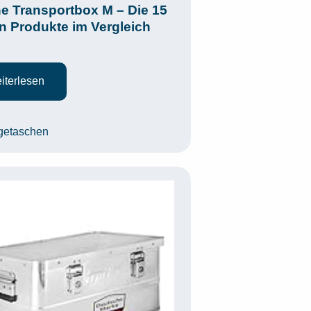
e Transportbox M – Die 15
n Produkte im Vergleich
iterlesen
egorien
getaschen