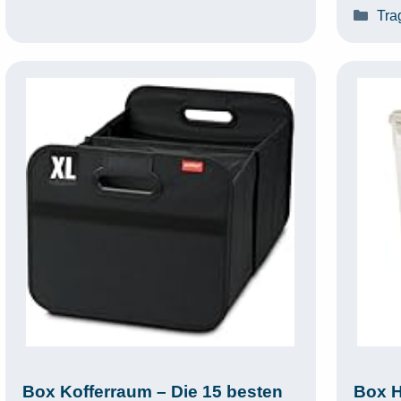
Kat
Tra
Box Kofferraum – Die 15 besten
Box H