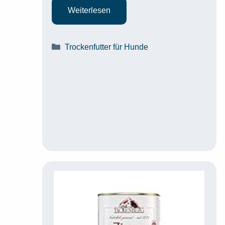
Weiterlesen
Kategorien
Trockenfutter für Hunde