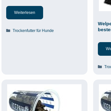
Weiterlesen
Welpe
beste
Kategorien
Trockenfutter für Hunde
We
Kat
Tro