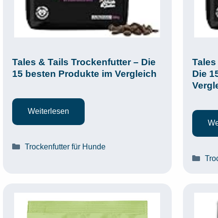
Tales & Tails Trockenfutter – Die
Tales
15 besten Produkte im Vergleich
Die 1
Vergl
Weiterlesen
We
Kategorien
Trockenfutter für Hunde
Kat
Tro