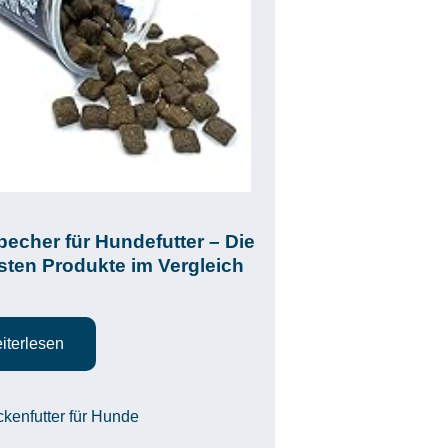
echer für Hundefutter – Die
sten Produkte im Vergleich
iterlesen
egorien
ckenfutter für Hunde