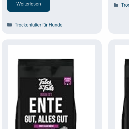
Weiterlesen
Kat
Tro
Kategorien
Trockenfutter für Hunde