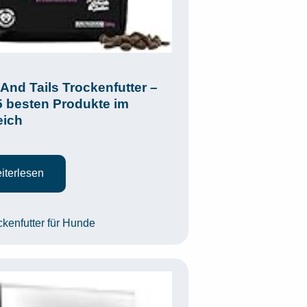
 And Tails Trockenfutter –
5 besten Produkte im
eich
iterlesen
egorien
ckenfutter für Hunde