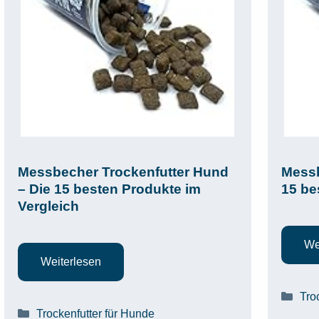
Messbecher Trockenfutter Hund
Messb
– Die 15 besten Produkte im
15 be
Vergleich
We
Weiterlesen
Kat
Tro
Kategorien
Trockenfutter für Hunde