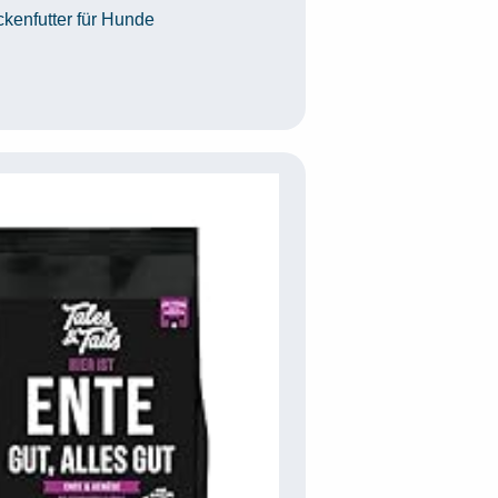
egorien
ckenfutter für Hunde