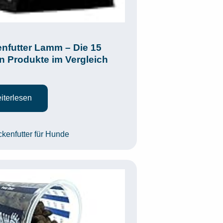
nfutter Lamm – Die 15
n Produkte im Vergleich
iterlesen
egorien
ckenfutter für Hunde