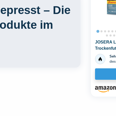
epresst – Die
rodukte im
JOSERA Lég
Trockenfut
oder...
Sehr
dies