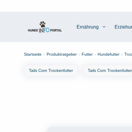
Zum
Inhalt
springen
Ernährung
Erziehu
Startseite
»
Produktratgeber
»
Futter
»
Hundefutter
»
Tro
Tails Com Trockenfutter
Tails Com Trockenfutter