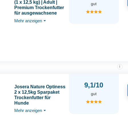
(1 x 12,5 kg) | Adult |
gut
Premium Trockenfutter
★★★★
für ausgewachsene
Hunde | Geflügel &
Mehr anzeigen
⏷
Mais/Reis | besonders
gut verträglich |
weizenfrei | Hundefutter
| 1er Pack
i
9,1/10
Josera Nature Optiness
2 x 12,5kg Sparpaket
gut
Trockenfutter für
★★★★
Hunde
Mehr anzeigen
⏷