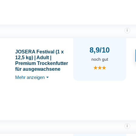
i
8,9/10
JOSERA Festival (1 x
12,5 kg) | Adult |
noch gut
Premium Trockenfutter
★★★
für ausgewachsene
wählerische Hunde |
Mehr anzeigen
⏷
Lachs & Geflügel |
leckerer Soßenmantel -
auch zum Einweichen |
weizenfrei | Hundefutter
| 1er Pack
i