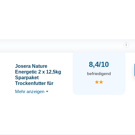
moderatem Fettgehalt |
getreidefrei |
Katzenfutter | 1er Pack
i
8,4/10
Josera Nature
Energetic 2 x 12,5kg
befriedigend
Sparpaket
★★
Trockenfutter für
Hunde
Mehr anzeigen
⏷