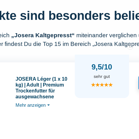
kte sind besonders beli
eich
„Josera Kaltgepresst“
miteinander verglichen
 findest Du die Top 15 im Bereich „Josera Kaltgepre
i
9,5/10
sehr gut
JOSERA Léger (1 x 10
★★★★★
kg) | Adult | Premium
Trockenfutter für
ausgewachsene
sterilisierte oder
Mehr anzeigen
⏷
übergewichtige Katzen
| Geflügel | wenig Fett &
viel Protein | weizenfrei
| Katzenfutter | 1er Pack