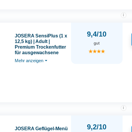
i
9,4/10
JOSERA SensiPlus (1 x
12,5 kg) | Adult |
gut
Premium Trockenfutter
★★★★
für ausgewachsene
empfindliche Hunde |
Mehr anzeigen
⏷
Ente & Reis | mit viel
Biotin für gesunde
Haut & Fell | weizenfrei |
Hundefutter | 1er Pack
i
9,2/10
JOSERA Geflügel-Menü