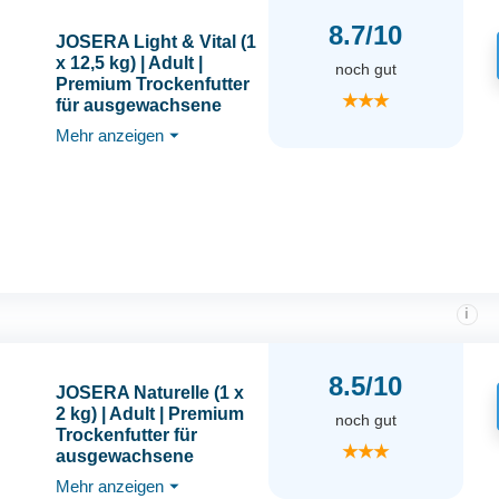
8.7/10
JOSERA Light & Vital (1
x 12,5 kg) | Adult |
noch gut
Premium Trockenfutter
★★★
für ausgewachsene
Hunde | Geflügel &
Mehr anzeigen
⏷
Erbse | wenig Fett und
viel Protein zur
Gewichtskontrolle |
weizenfrei | Hundefutter
| 1er Pack
i
8.5/10
JOSERA Naturelle (1 x
2 kg) | Adult | Premium
noch gut
Trockenfutter für
★★★
ausgewachsene
sterilisierte Katzen |
Mehr anzeigen
⏷
Geflügel & Forelle | mit