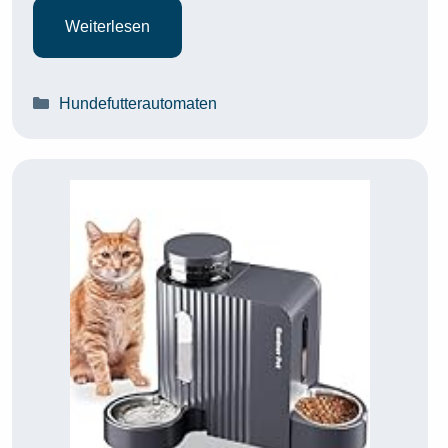
Weiterlesen
Kategorien
Hundefutterautomaten