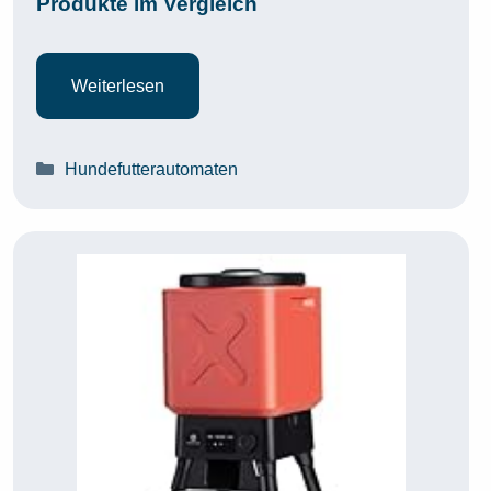
Produkte im Vergleich
Weiterlesen
Kategorien
Hundefutterautomaten