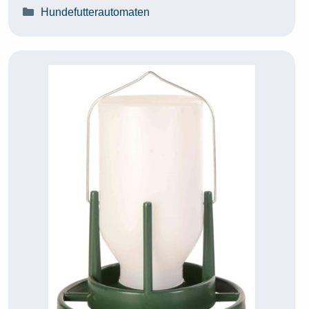
Kategorien
Hundefutterautomaten