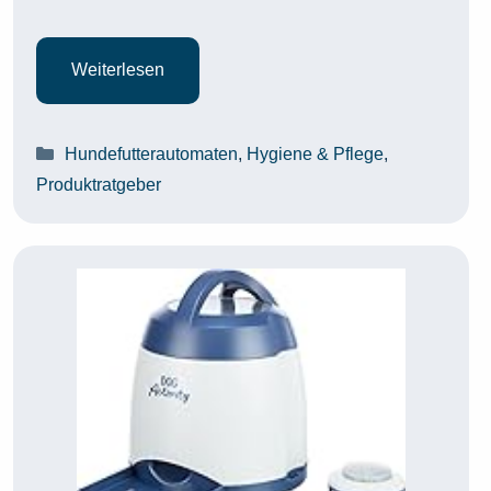
Weiterlesen
Kategorien
Hundefutterautomaten
,
Hygiene & Pflege
,
Produktratgeber