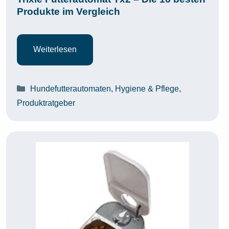
Produkte im Vergleich
Weiterlesen
Kategorien
Hundefutterautomaten
,
Hygiene & Pflege
,
Produktratgeber