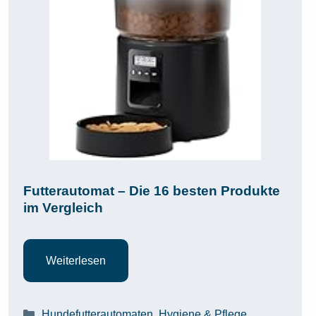
Futterautomat – Die 16 besten Produkte
im Vergleich
Weiterlesen
Kategorien
Hundefutterautomaten
,
Hygiene & Pflege
,