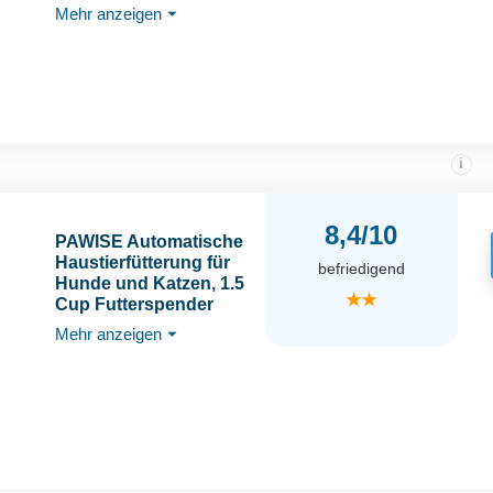
Mehr anzeigen
⏷
Design, Geeignet für
den Außeneinsatz
i
8,4/10
PAWISE Automatische
Haustierfütterung für
befriedigend
Hunde und Katzen, 1.5
★★
Cup Futterspender
Feeder mit 48-Stunden
Mehr anzeigen
⏷
Timer für Single