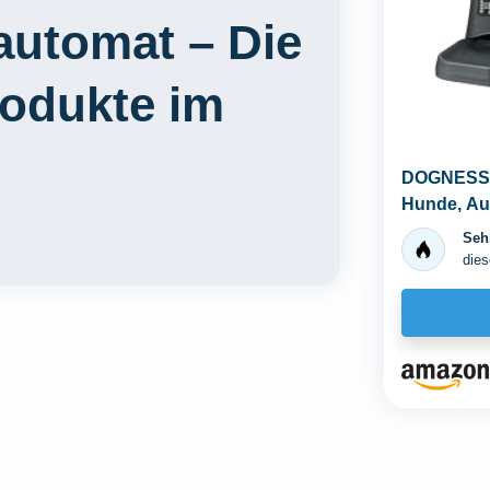
automat – Die
rodukte im
DOGNESS 9
Hunde, Au
mit Timer, 
Sehr
dies