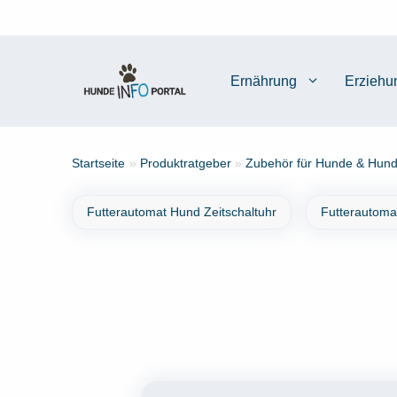
Zum
Inhalt
springen
Ernährung
Erziehu
Startseite
»
Produktratgeber
»
Zubehör für Hunde & Hund
Futterautomat Hund Zeitschaltuhr
Futterautoma