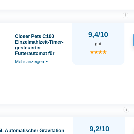
i
9,4/10
Closer Pets C100
Einzelmahlzeit-Timer-
gut
gesteuerter
★★★★
Futterautomat für
Haustiere – Für Katzen
Mehr anzeigen
⏷
und kleine Hunde
Nass- oder
Trockenfutter mit
Edelstahlnapfeinsatz
bis zu 400 g Weiß
i
9,2/10
5L Automatischer Gravitation