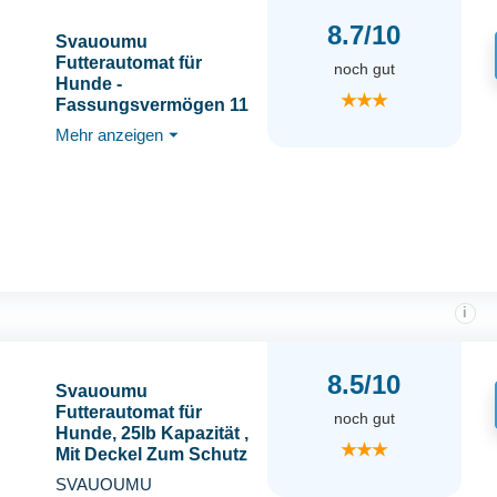
8.7/10
Svauoumu
Futterautomat für
noch gut
Hunde -
★★★
Fassungsvermögen 11
kg, mit Deckel Zum
Mehr anzeigen
⏷
Schutz des Futters,
Nagetiersicheres
Design, Geeignet für
den Außeneinsatz
i
8.5/10
Svauoumu
Futterautomat für
noch gut
Hunde, 25lb Kapazität ,
★★★
Mit Deckel Zum Schutz
des Futters,
SVAUOUMU
Nagetiersicheres