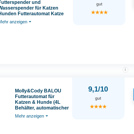
Futterspender und
gut
Wasserspender für Katzen
★★★★
Hunden Futterautomat Katze
und Wasserspender Hund mit
Mehr anzeigen
⏷
Edelstahlschüssel,Futterspend
er*1+Wasserspender*1 (5L
Dunkelgrau Set)
i
9,1/10
Molly&Cody BALOU
Futterautomat für
gut
Katzen & Hunde (4L
★★★★
Behälter, automatischer
Futterspender für
Mehr anzeigen
⏷
Trockenfutter,
Fütterung nach
Zeitplan, LED Anzeige,