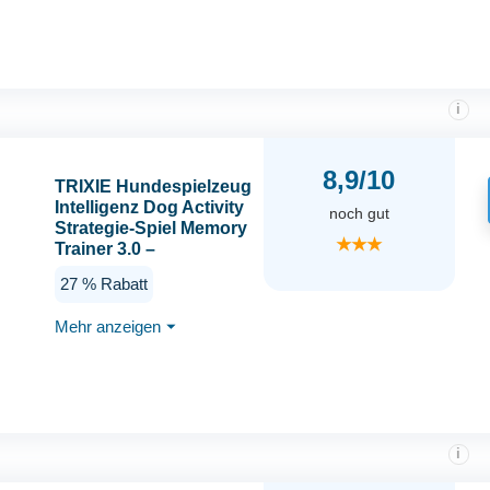
Tastensperre, duale
Stromversorgung,
Edelstahl)
i
8,9/10
TRIXIE Hundespielzeug
Intelligenz Dog Activity
noch gut
Strategie-Spiel Memory
★★★
Trainer 3.0 –
Anspruchsvolles
27 % Rabatt
Intelligenzspielzeug für
Hunde zur
Mehr anzeigen
⏷
Beschäftigung
20x24cm,
tierschutzkonform -
32040
i