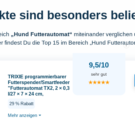
kte sind besonders beli
eich
„Hund Futterautomat“
miteinander verglichen
r findest Du die Top 15 im Bereich „Hund Futterauto
i
9,5/10
sehr gut
TRIXIE programmierbarer
★★★★★
Futterspender/Smartfeeder
"Futterautomat TX2, 2 × 0,3
l/27 × 7 × 24 cm,
schwarz/weiß" für Hunde
29 % Rabatt
und Katzen - 24372
Mehr anzeigen
⏷