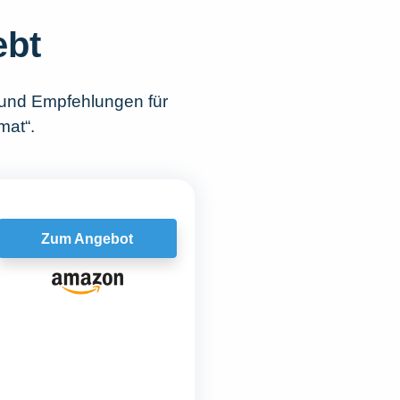
ebt
 und Empfehlungen für
mat“.
Zum Angebot