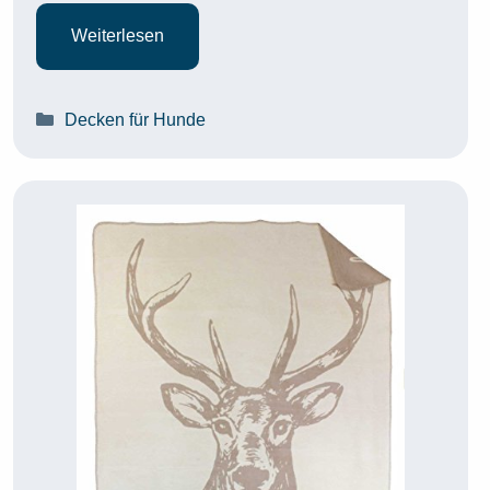
Weiterlesen
Kategorien
Decken für Hunde