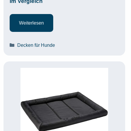
im Vergleich
Weiterlesen
Kategorien
Decken für Hunde