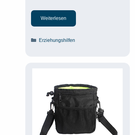
Weiterlesen
Kategorien
Erziehungshilfen