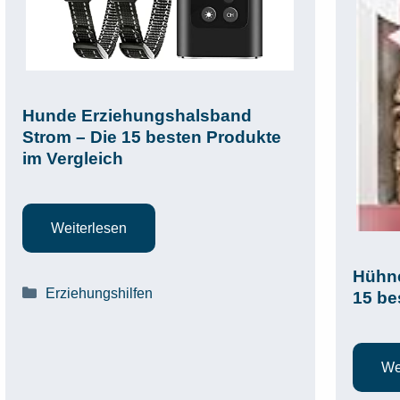
Hunde Erziehungshalsband
Strom – Die 15 besten Produkte
im Vergleich
Weiterlesen
Hühne
Kategorien
Erziehungshilfen
15 be
We