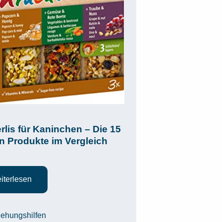
rlis für Kaninchen – Die 15
n Produkte im Vergleich
iterlesen
egorien
iehungshilfen