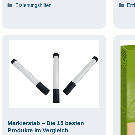
Kategorien
Kat
Erziehungshilfen
Erz
Markierstab – Die 15 besten
Produkte im Vergleich