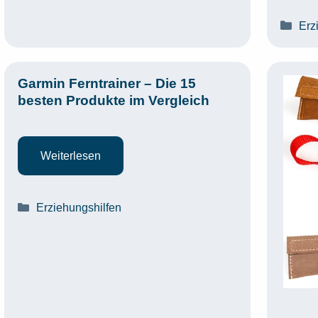
Kat
Erz
Garmin Ferntrainer – Die 15
besten Produkte im Vergleich
Weiterlesen
Kategorien
Erziehungshilfen