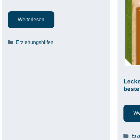
Weiterlesen
Kategorien
Erziehungshilfen
Lecke
beste
We
Kat
Erz