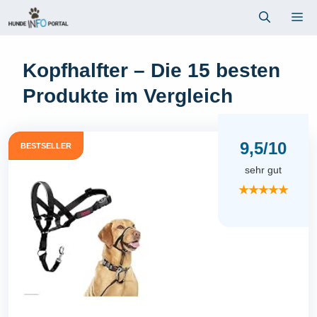
Zum
Me
Inhalt
springen
Kopfhalfter – Die 15 besten
Produkte im Vergleich
9,5/10
BESTSELLER
sehr gut
★★★★★