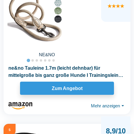
★★★★
NE&NO
ne&no Tauleine 1.7m (leicht dehnbar) für
mittelgroße bis ganz große Hunde I Trainingsleine
I...
Zum Angebot
Mehr anzeigen
⏷
8,9/10
5