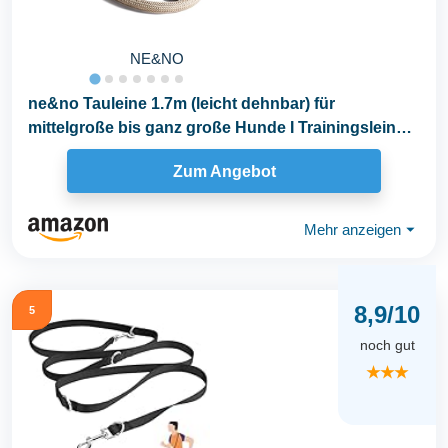
NE&NO
ne&no Tauleine 1.7m (leicht dehnbar) für
mittelgroße bis ganz große Hunde I Trainingsleine
I...
Zum Angebot
Mehr anzeigen
⏷
8,9/10
5
noch gut
★★★