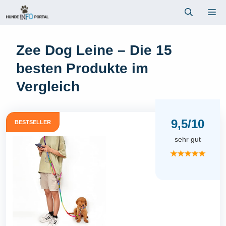
Zum
Me
Inhalt
springen
Zee Dog Leine – Die 15
besten Produkte im
Vergleich
9,5/10
BESTSELLER
sehr gut
★★★★★