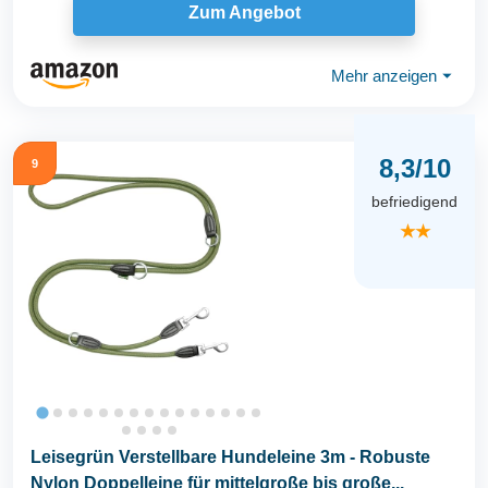
Zum Angebot
Mehr anzeigen
⏷
8,3/10
9
befriedigend
★★
Leisegrün Verstellbare Hundeleine 3m - Robuste
Nylon Doppelleine für mittelgroße bis große...