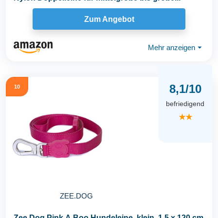
Zum Angebot
Mehr anzeigen
⏷
8,1/10
10
befriedigend
★★
ZEE.DOG
Zee Dog Pink A Boo Hundeleine, klein, 1,5 x 120 cm