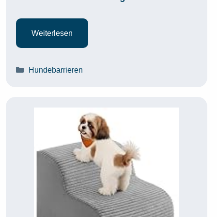
Weiterlesen
Kategorien
Hundebarrieren