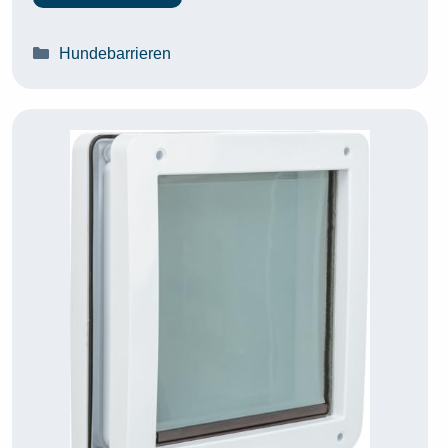
Kategorien
Hundebarrieren