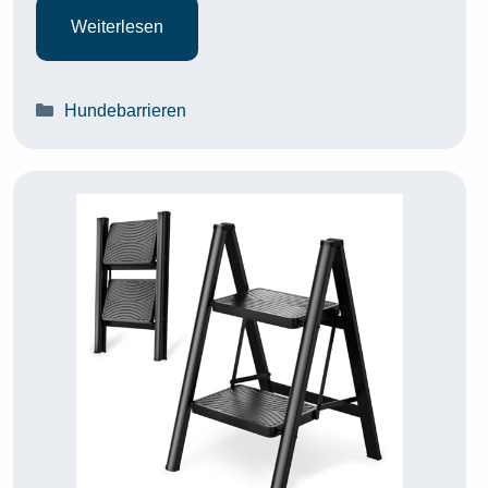
Weiterlesen
Kategorien
Hundebarrieren