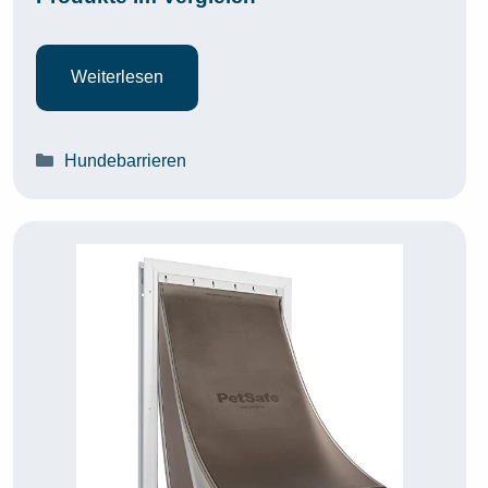
Weiterlesen
Kategorien
Hundebarrieren