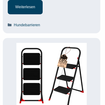
Weiterlesen
Kategorien
Hundebarrieren