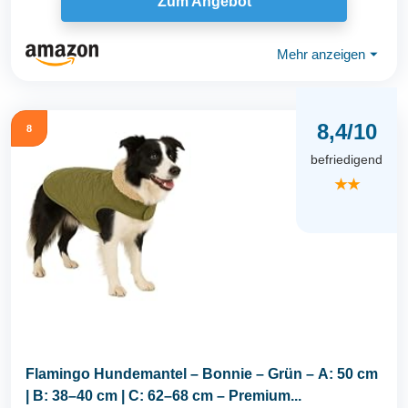
Zum Angebot
Mehr anzeigen
⏷
8,4/10
8
befriedigend
★★
Flamingo Hundemantel – Bonnie – Grün – A: 50 cm
| B: 38–40 cm | C: 62–68 cm – Premium...