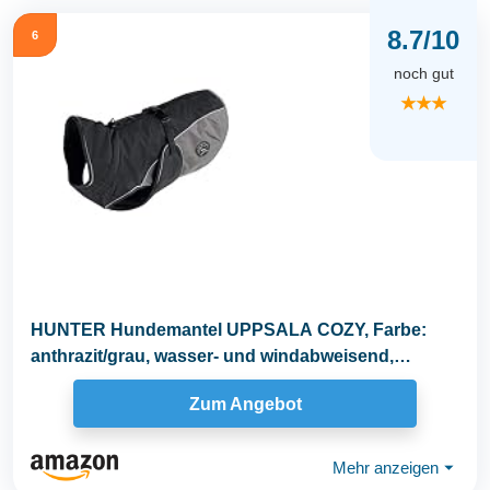
8.7/10
6
noch gut
★★★
HUNTER Hundemantel UPPSALA COZY, Farbe:
anthrazit/grau, wasser- und windabweisend,
wärmendes...
Zum Angebot
Mehr anzeigen
⏷