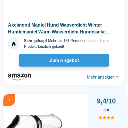
Axcimond Mantel Hund Wasserdicht Winter
Hundemantel Warm Wasserdicht Hundejacke
Fleece Hundepullover...
Sehr gefragt!
Mehr als 131 Personen haben dieses
Produkt kürzlich gekauft.
Zum Angebot
Mehr anzeigen
⏷
9,4/10
2
gut
★★★★