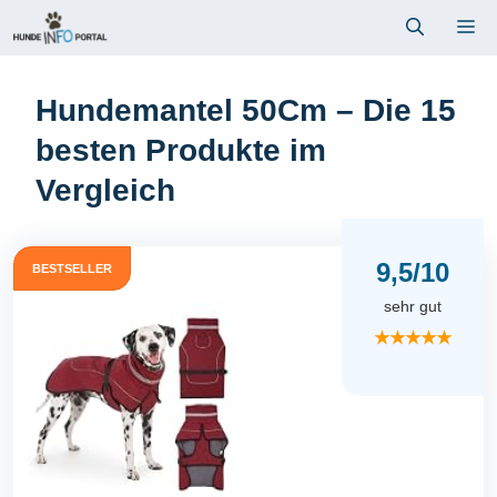
Zum
Me
Inhalt
springen
Hundemantel 50Cm – Die 15
besten Produkte im
Vergleich
9,5/10
BESTSELLER
sehr gut
★★★★★