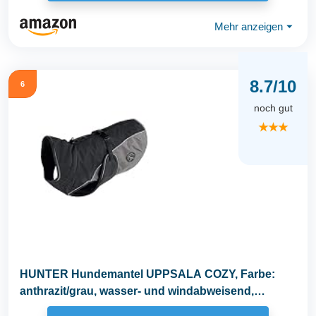
Mehr anzeigen
⏷
8.7/10
6
noch gut
★★★
HUNTER Hundemantel UPPSALA COZY, Farbe:
anthrazit/grau, wasser- und windabweisend,
wärmendes...