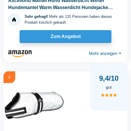
Axcimond Mantel Hund Wasserdicht Winter
Hundemantel Warm Wasserdicht Hundejacke
Fleece Hundepullover...
Sehr gefragt!
Mehr als 131 Personen haben dieses
Produkt kürzlich gekauft.
Zum Angebot
Mehr anzeigen
⏷
9,4/10
2
gut
★★★★