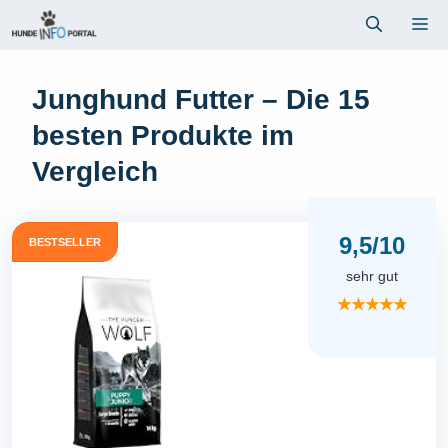
Zum
Me
Inhalt
springen
Junghund Futter – Die 15
besten Produkte im
Vergleich
9,5/10
BESTSELLER
sehr gut
★★★★★