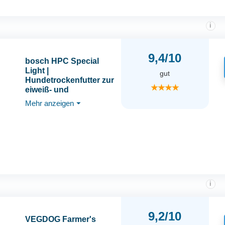
i
9,4/10
bosch HPC Special
Light |
gut
Hundetrockenfutter zur
★★★★
eiweiß- und
mineralstoffreduzierten
Mehr anzeigen
⏷
Ernährung | 1 x 12.5 kg,
Hund
i
9,2/10
VEGDOG Farmer's