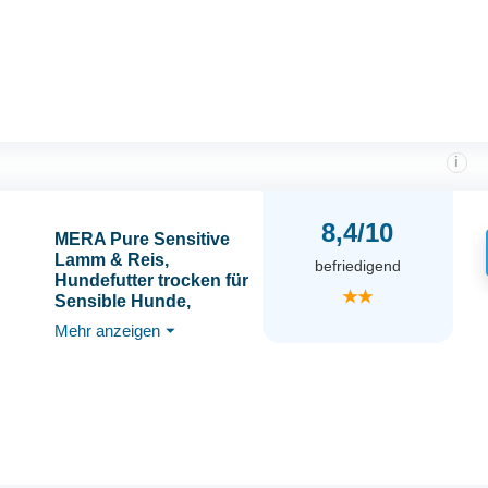
Hypoallergen I
Alleinfuttermittel für
Hunde ab dem 12ten
Lebensmonat
i
8,4/10
MERA Pure Sensitive
Lamm & Reis,
befriedigend
Hundefutter trocken für
★★
Sensible Hunde,
Trockenfutter aus
Mehr anzeigen
⏷
Lamm und Reis, Futter
für ausgewachsenen
Hund, ohne Weizen
und Zucker (4 kg)