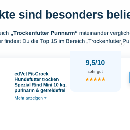
kte sind besonders beli
eich
„Trockenfutter Purinarm“
miteinander verglic
 findest Du die Top 15 im Bereich „Trockenfutter Pu
i
9,5/10
sehr gut
cdVet Fit-Crock
★★★★★
Hundefutter trocken
Spezial Rind Mini 10 kg,
purinarm & getreidefrei
Mehr anzeigen
⏷