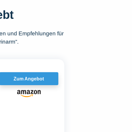
ebt
hen und Empfehlungen für
rinarm“.
Zum Angebot