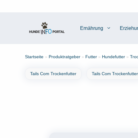
Zum
Inhalt
springen
Ernährung
Erziehu
Startseite
»
Produktratgeber
»
Futter
»
Hundefutter
»
Tro
Tails Com Trockenfutter
Tails Com Trockenfutter