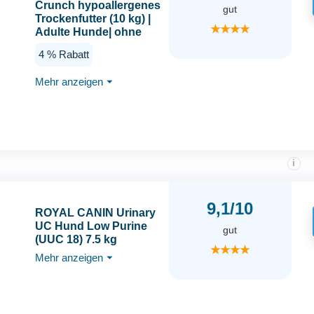
Crunch hypoallergenes
gut
Trockenfutter (10 kg) |
★★★★
Adulte Hunde| ohne
Gluten und Soja,
4 % Rabatt
purinarm | Alleinfutter
für Allergiker mit
Mehr anzeigen
⏷
Kartoffelprotein
i
9,1/10
ROYAL CANIN Urinary
UC Hund Low Purine
gut
(UUC 18) 7.5 kg
★★★★
Mehr anzeigen
⏷