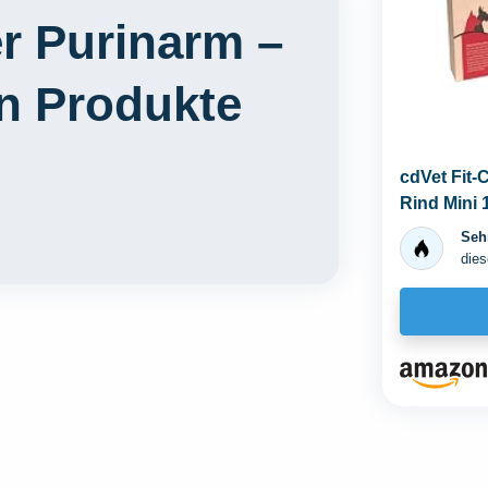
r Purinarm –
en Produkte
cdVet Fit-
Rind Mini 
Sehr
dies