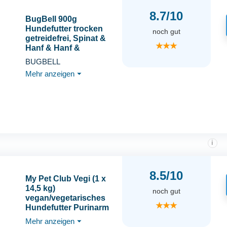
8.7/10
BugBell 900g
Hundefutter trocken
noch gut
getreidefrei, Spinat &
★★★
Hanf & Hanf &
Heilkräuter zur
BUGBELL
Entspannung,
Mehr anzeigen
⏷
verträgliche
Insektenproteine, 100%
bedarfsdeckend,
hypoallergenes &
purinarmes
Trockenfutter
i
8.5/10
My Pet Club Vegi (1 x
14,5 kg)
noch gut
vegan/vegetarisches
★★★
Hundefutter Purinarm
mit Süßkartoffel I
Mehr anzeigen
⏷
Sensitiv &