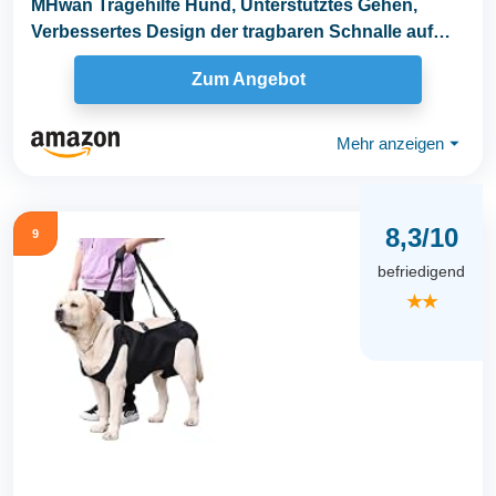
MHwan Tragehilfe Hund, Unterstütztes Gehen,
Verbessertes Design der tragbaren Schnalle auf
der...
Zum Angebot
Mehr anzeigen
⏷
8,3/10
9
befriedigend
★★