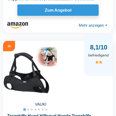
Zum Angebot
Mehr anzeigen
⏷
8,1/10
10
befriedigend
★★
VAUKI
Tragehilfe Hund Hilfsgurt,Hunde Tragehilfe