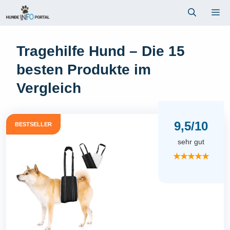
Zum
Me
Inhalt
springen
Tragehilfe Hund – Die 15
besten Produkte im
Vergleich
9,5/10
BESTSELLER
sehr gut
★★★★★