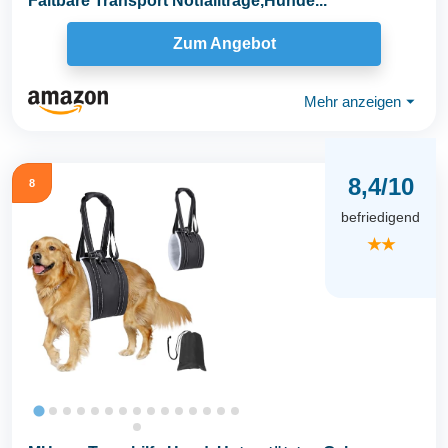
Faltbare Transport Notfalltrage,Hunde...
Zum Angebot
Mehr anzeigen
⏷
8,4/10
8
befriedigend
★★