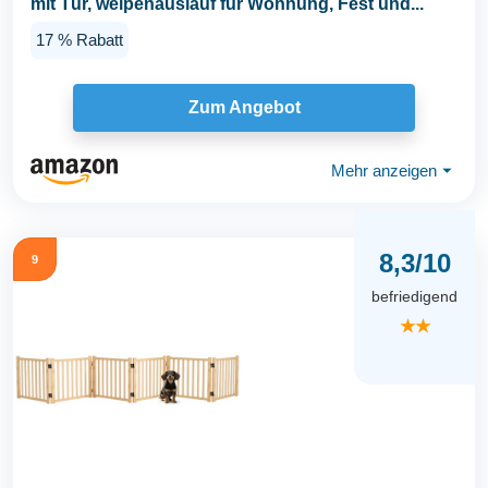
mit Tür, welpenauslauf für Wohnung, Fest und...
17 % Rabatt
Zum Angebot
Mehr anzeigen
⏷
8,3/10
9
befriedigend
★★