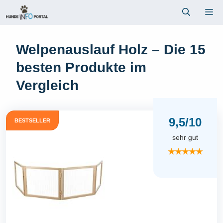
Zum
Me
Inhalt
springen
Welpenauslauf Holz – Die 15
besten Produkte im
Vergleich
9,5/10
BESTSELLER
sehr gut
★★★★★