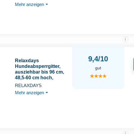
Mehr anzeigen
⏷
i
9,4/10
Relaxdays
Hundeabsperrgitter,
gut
ausziehbar bis 96 cm,
★★★★
48,5-60 cm hoch,
Bambus, Hunde
RELAXDAYS
Schutzgitter für Treppe
Mehr anzeigen
⏷
& Tür, Natur
i