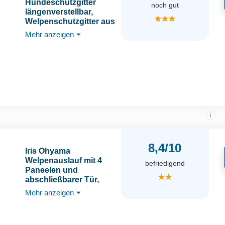
Hundeschutzgitter
noch gut
längenverstellbar,
★★★
Welpenschutzgitter aus
attraktivem Pinienholz
Mehr anzeigen
⏷
sorgt für Sicherheit,
Höhe 50 cm, Robustes
Absperrgitter für
Treppen/Türen,
einfacher Aufbau,
braun/schwarz
i
8,4/10
Iris Ohyama
Welpenauslauf mit 4
befriedigend
Paneelen und
★★
abschließbarer Tür,
H60cm, Weiß,
Mehr anzeigen
⏷
Katzengehege,
Hundebox, Für
Outdoor, Indoor,