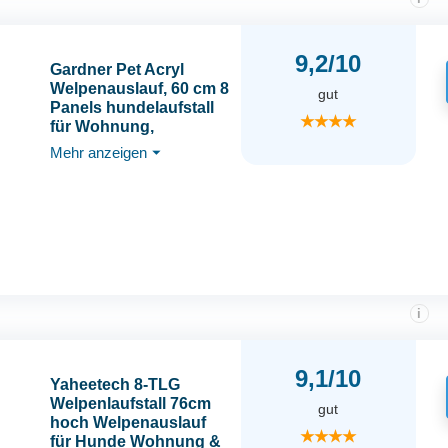
9,2/10
Gardner Pet Acryl
Welpenauslauf, 60 cm 8
gut
Panels hundelaufstall
★★★★
für Wohnung,
Welpenlaufstall faltbar,
Mehr anzeigen
⏷
Transparent, mit
Saugnäpfen Laufstall
Hund, geeignet für
Welpen, Kaninchen,
Katzen, Schweine,
Weiß
i
9,1/10
Yaheetech 8-TLG
Welpenlaufstall 76cm
gut
hoch Welpenauslauf
★★★★
für Hunde Wohnung &