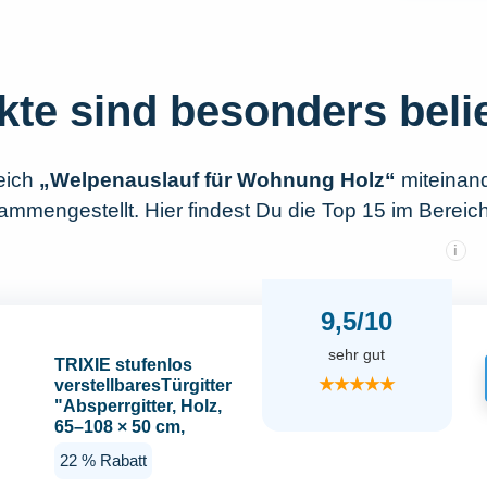
kte sind besonders beli
eich
„Welpenauslauf für Wohnung Holz“
miteinand
mmengestellt. Hier findest Du die Top 15 im Bereic
i
9,5/10
sehr gut
TRIXIE stufenlos
★★★★★
verstellbaresTürgitter
"Absperrgitter, Holz,
65–108 × 50 cm,
braun"- 3944
22 % Rabatt