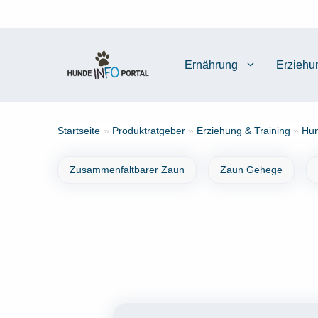
Zum
Inhalt
springen
Ernährung
Erziehu
Startseite
»
Produktratgeber
»
Erziehung & Training
»
Hun
Zusammenfaltbarer Zaun
Zaun Gehege