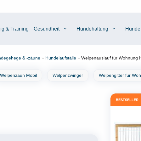
ng & Training
Gesundheit
Hundehaltung
Hunde
degehege & -zäune
»
Hundelaufställe
»
Welpenauslauf für Wohnung Ho
Welpenzaun Mobil
Welpenzwinger
Welpengitter für Wo
BESTSELLER