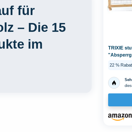
uf für
z – Die 15
ukte im
TRIXIE stu
"Absperrgi
3944
22 % Rabat
Sehr
dies