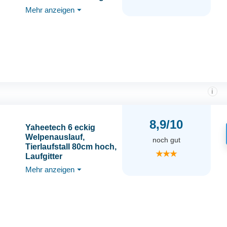
Garten, faltbar,
Mehr anzeigen
⏷
Freilaufgehege
Welpenzaun mit Tür,
Aufbau werkzeugfrei
i
8,9/10
Yaheetech 6 eckig
Welpenauslauf,
noch gut
Tierlaufstall 80cm hoch,
★★★
Laufgitter
welpenlaufstall mit Tür,
Mehr anzeigen
⏷
Freigehege für Hund,
Flexibel und faltbar