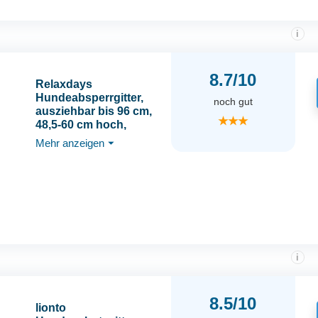
i
8.7/10
Relaxdays
Hundeabsperrgitter,
noch gut
ausziehbar bis 96 cm,
★★★
48,5-60 cm hoch,
Bambus, Hunde
Mehr anzeigen
⏷
Schutzgitter für Treppe
& Tür, weiß
i
8.5/10
lionto