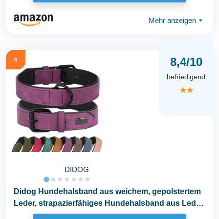
Mehr anzeigen
⏷
8,4/10
8
befriedigend
★★
DIDOG
Didog Hundehalsband aus weichem, gepolstertem
Leder, strapazierfähiges Hundehalsband aus Leder
mit...