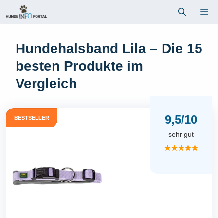
Zum
Me
Inhalt
springen
Hundehalsband Lila – Die 15
besten Produkte im
Vergleich
9,5/10
BESTSELLER
sehr gut
★★★★★