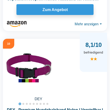
Hunde...
Zum Angebot
Mehr anzeigen
⏷
8,1/10
10
befriedigend
★★
DEY
DEY - Premium Hundehalsband Nylon | Verstellbar |