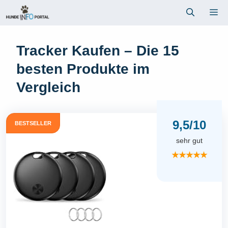
Zum
Me
Inhalt
springen
Tracker Kaufen – Die 15
besten Produkte im
Vergleich
9,5/10
BESTSELLER
sehr gut
★★★★★