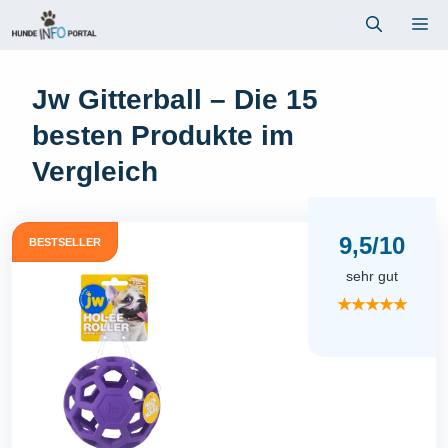
Zum
Me
Inhalt
springen
Jw Gitterball – Die 15
besten Produkte im
Vergleich
9,5/10
BESTSELLER
sehr gut
★★★★★