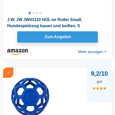
J.W. JW JW43110 HOL-ee Roller Small,
Hundespielzeug kauen und beißen, S
Zum Angebot
Mehr anzeigen
⏷
9,2/10
3
gut
★★★★