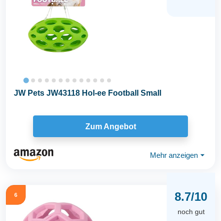
JW Pets JW43118 Hol-ee Football Small
Zum Angebot
Mehr anzeigen
⏷
8.7/10
6
noch gut