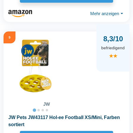
Mehr anzeigen
⏷
8,3/10
9
befriedigend
★★
JW
JW Pets JW43117 Hol-ee Football XS/Mini, Farben
sortiert