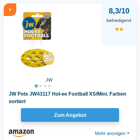
8,3/10
9
befriedigend
★★
JW
JW Pets JW43117 Hol-ee Football XS/Mini, Farben
sortiert
Zum Angebot
Mehr anzeigen
⏷