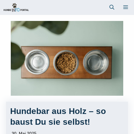
Zum
Me
Inhalt
springen
Hundebar aus Holz – so
baust Du sie selbst!
30. Mai 2025