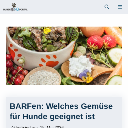
Zum
Me
Inhalt
springen
BARFen: Welches Gemüse
für Hunde geeignet ist
Aktualisiert am:
18. Mai 2026