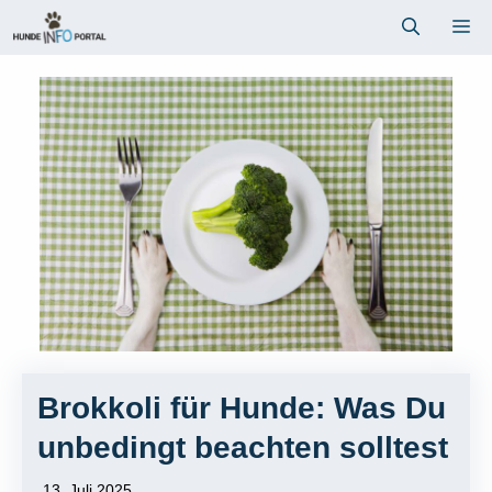
Zum
Me
Inhalt
springen
Brokkoli für Hunde: Was Du
unbedingt beachten solltest
13. Juli 2025