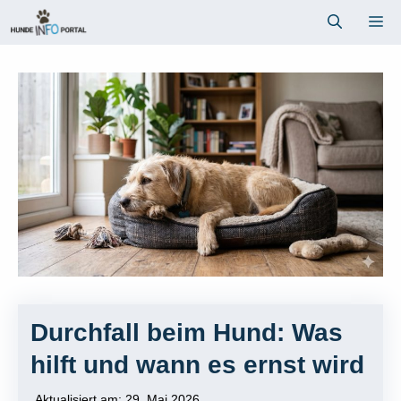
Zum
Me
Inhalt
springen
Durchfall beim Hund: Was
hilft und wann es ernst wird
Aktualisiert am:
29. Mai 2026