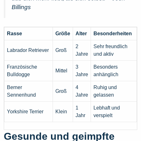
Billings
Rasse
Größe
Alter
Besonderheiten
2
Sehr freundlich
Labrador Retriever
Groß
Jahre
und aktiv
Französische
3
Besonders
Mittel
Bulldogge
Jahre
anhänglich
Berner
4
Ruhig und
Groß
Sennenhund
Jahre
gelassen
1
Lebhaft und
Yorkshire Terrier
Klein
Jahr
verspielt
Gesunde und geimpfte