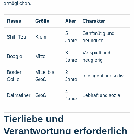
ermöglichen.
Rasse
Größe
Alter
Charakter
5
Sanftmütig und
Shih Tzu
Klein
Jahre
freundlich
3
Verspielt und
Beagle
Mittel
Jahre
neugierig
Border
Mittel bis
2
Intelligent und aktiv
Collie
Groß
Jahre
4
Dalmatiner
Groß
Lebhaft und sozial
Jahre
Tierliebe und
Verantwortung erforderlich