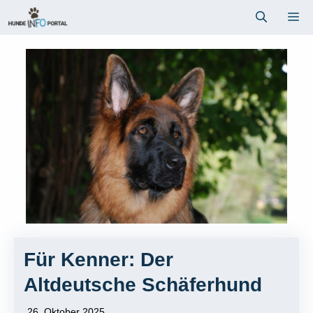
Zum
Me
Inhalt
springen
Für Kenner: Der
Altdeutsche Schäferhund
26. Oktober 2025