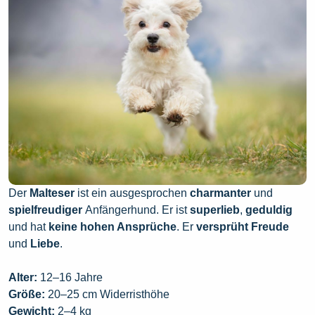
Der
Malteser
ist ein ausgesprochen
charmanter
und
spielfreudiger
Anfängerhund. Er ist
superlieb
,
geduldig
und hat
keine hohen Ansprüche
. Er
versprüht
Freude
und
Liebe
.
Alter:
12–16 Jahre
Größe:
20–25 cm Widerristhöhe
Gewicht:
2–4 kg