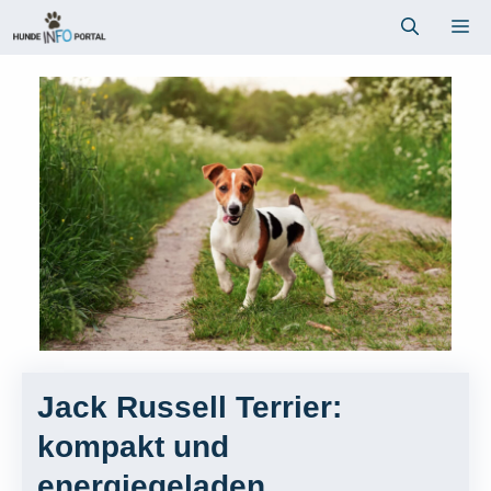
Zum
Me
Inhalt
springen
Jack Russell Terrier:
kompakt und
energiegeladen