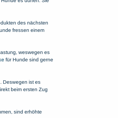
n Hunde es dürfen. Sie
rodukten des nächsten
 Hunde fressen einem
Belastung, weswegen es
cke
für Hunde sind gerne
ke. Deswegen ist es
irekt beim ersten Zug
mmen, sind erhöhte