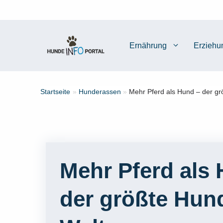
Zum
Inhalt
springen
Ernährung
Erziehu
Startseite
»
Hunderassen
»
Mehr Pferd als Hund – der gr
Mehr Pferd als
der größte Hun