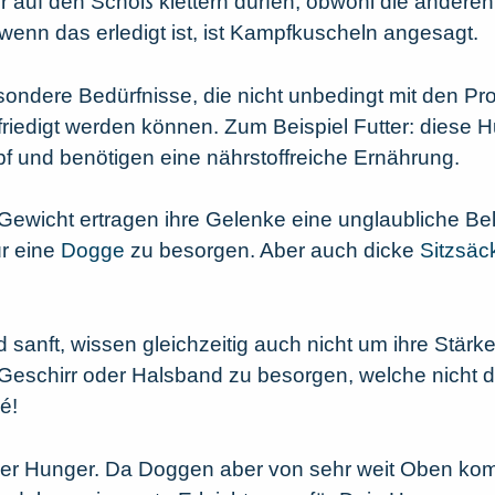
er auf den Schoß klettern dürfen, obwohl die andere
nn das erledigt ist, ist Kampfkuscheln angesagt.
ondere Bedürfnisse, die nicht unbedingt mit den P
friedigt werden können. Zum Beispiel Futter: diese
f und benötigen eine nährstoffreiche Ernährung.
s Gewicht ertragen ihre Gelenke eine unglaubliche 
ür eine
Dogge
zu besorgen. Aber auch dicke
Sitzsä
d sanft, wissen gleichzeitig auch nicht um ihre Stär
 Geschirr oder Halsband zu besorgen, welche nicht d
é!
ßer Hunger. Da Doggen aber von sehr weit Oben ko