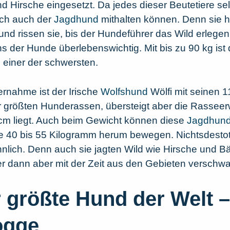
d Hirsche eingesetzt. Da jedes dieser Beutetiere se
lich auch der
Jagdhund
mithalten können. Denn sie he
und rissen sie, bis der Hundeführer das Wild erlegen
 der Hunde überlebenswichtig. Mit bis zu 90 kg ist 
 einer der schwersten.
rnahme ist der Irische
Wolfshund
Wölfi mit seinen 
er größten Hunderassen, übersteigt aber die Rassee
 cm liegt. Auch beim Gewicht können diese
Jagdhun
die 40 bis 55 Kilogramm herum bewegen. Nichtsdestot
lich. Denn auch sie jagten Wild wie Hirsche und Bä
er dann aber mit der Zeit aus den Gebieten verschw
 größte Hund der Welt –
ogge