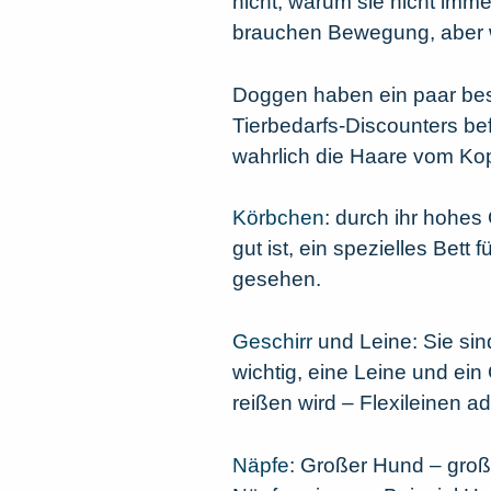
nicht, warum sie nicht imm
brauchen Bewegung, aber we
Doggen haben ein paar bes
Tierbedarfs-Discounters be
wahrlich die Haare vom Kop
Körbchen
: durch ihr hohe
gut ist, ein spezielles Bett f
gesehen.
Geschirr
und Leine: Sie sin
wichtig, eine Leine und ein
reißen wird – Flexileinen ad
Näpfe
: Großer Hund – gro