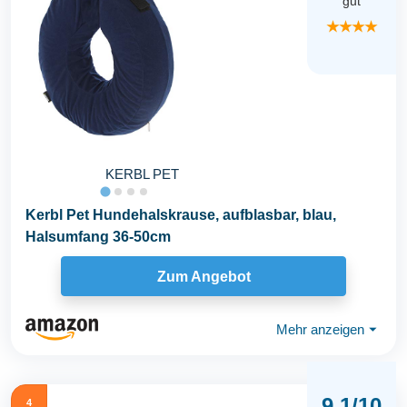
gut
★★★★
KERBL PET
Kerbl Pet Hundehalskrause, aufblasbar, blau,
Halsumfang 36-50cm
Zum Angebot
Mehr anzeigen
⏷
9,1/10
4