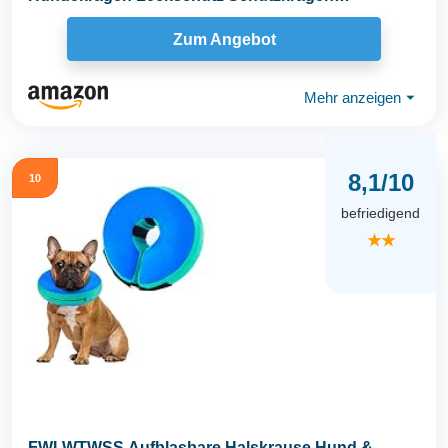
Hundehalskrause Weich...
Zum Angebot
Mehr anzeigen
⏷
8,1/10
10
befriedigend
★★
FWLWTWSS Aufblasbare Halskrause Hund &