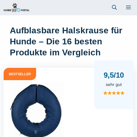
Zum
Me
Inhalt
springen
Aufblasbare Halskrause für
Hunde – Die 16 besten
Produkte im Vergleich
9,5/10
BESTSELLER
sehr gut
★★★★★