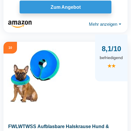
Hundehalskrause Weich...
Zum Angebot
Mehr anzeigen
⏷
8,1/10
10
befriedigend
★★
FWLWTWSS Aufblasbare Halskrause Hund &