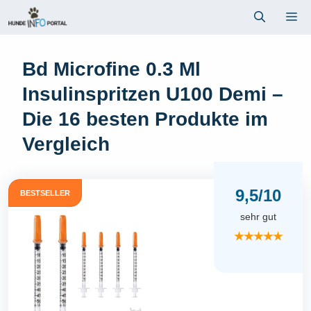
Zum
Me
Inhalt
springen
Bd Microfine 0.3 Ml
Insulinspritzen U100 Demi –
Die 16 besten Produkte im
Vergleich
9,5/10
BESTSELLER
sehr gut
★★★★★