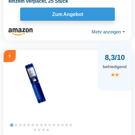
einzeln verpackt, 25 Stück
Zum Angebot
Mehr anzeigen
⏷
8,3/10
9
befriedigend
★★