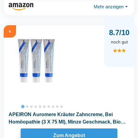
Mehr anzeigen
⏷
8.7/10
6
noch gut
★★★
APEIRON Auromere Kräuter Zahncreme, Bei
Homöopathie (3 X 75 Ml), Minze Geschmack, Bio
Zahnpasta...
Zum Angebot