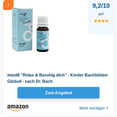
9,2/10
3
gut
★★★★
mind8 "Relax & Beruhig dich" - Kinder Bachblüten
Globuli - nach Dr. Bach
Zum Angebot
Mehr anzeigen
⏷