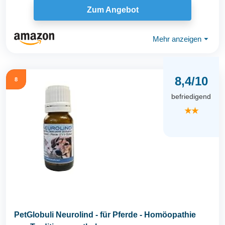
Zum Angebot
Mehr anzeigen
⏷
8,4/10
8
befriedigend
★★
PetGlobuli Neurolind - für Pferde - Homöopathie