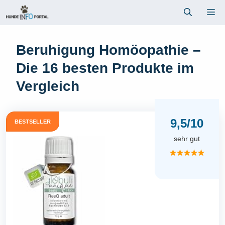
Zum
Me
Inhalt
springen
Beruhigung Homöopathie –
Die 16 besten Produkte im
Vergleich
9,5/10
BESTSELLER
sehr gut
★★★★★