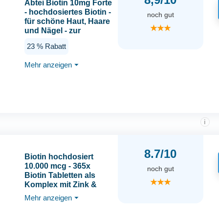
Abtei Biotin 10mg Forte
- hochdosiertes Biotin -
noch gut
für schöne Haut, Haare
★★★
und Nägel - zur
Vorbeugung von
23 % Rabatt
Biotinmangel -
laborgeprüft - 30
Mehr anzeigen
⏷
Tabletten
i
8.7/10
Biotin hochdosiert
10.000 mcg - 365x
noch gut
Biotin Tabletten als
★★★
Komplex mit Zink &
Selen - Vitalstoffe für
Mehr anzeigen
⏷
Haarwuchs, Haut &
Nägel - laborgeprüft mit