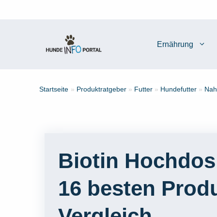
Zum
Inhalt
springen
Ernährung
Startseite
»
Produktratgeber
»
Futter
»
Hundefutter
»
Nah
Biotin Hochdosi
16 besten Prod
Vergleich