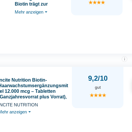
★★★★
Biotin trägt zur
Erhaltung normaler
Mehr anzeigen
⏷
Haut und normaler
Haare bei (Laut EFSA) -
1 Jahr Vorrat - Bekannt
als Vitamin B7 -
WeightWorld
i
9,2/10
Incite Nutrition Biotin-
Haarwachstumsergänzungsmit
gut
tel 12.000 mcg – Tabletten
★★★★
(Ganzjahresvorrat plus Vorrat),
hergestellt im Vereinigten
INCITE NUTRITION
Königreich, für Herren und
Mehr anzeigen
⏷
Damen, 400 Stück (1er-Pack)