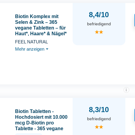
8,4/10
Biotin Komplex mit
Selen & Zink – 365
befriedigend
vegane Tabletten – für
★★
Haut*, Haare* & Nägel*
– hochdosiert, ohne
FEEL NATURAL
unnötige Zusätze – in
Mehr anzeigen
⏷
Deutschland entwickelt
& laborgeprüft
i
8,3/10
Biotin Tabletten -
Hochdosiert mit 10.000
befriedigend
mcg D-Biotin pro
★★
Tablette - 365 vegane
Tabletten im 1-