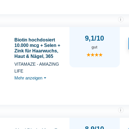
i
9,1/10
Biotin hochdosiert
10.000 mcg + Selen +
gut
Zink für Haarwuchs,
★★★★
Haut & Nägel, 365
vegane Tabletten für 1
VITAMAZE - AMAZING
Jahr,
LIFE
Nahrungsergänzung
Mehr anzeigen
⏷
ohne Zusatzstoffe,
Made in Germany
i
8,9/10