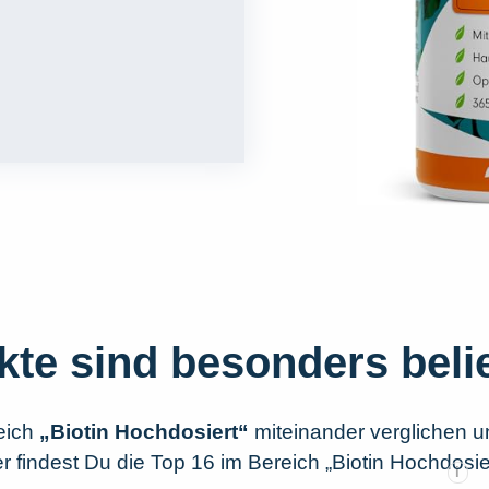
kte sind besonders beli
eich
„Biotin Hochdosiert“
miteinander verglichen 
 findest Du die Top 16 im Bereich „Biotin Hochdosier
i