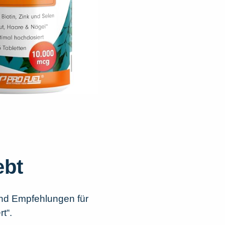
ebt
und Empfehlungen für
t“.