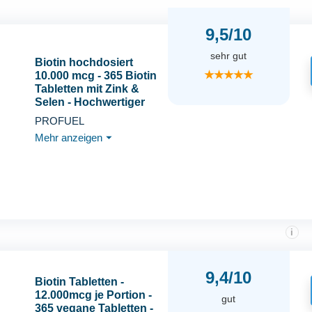
9,5/10
sehr gut
Biotin hochdosiert
★★★★★
10.000 mcg - 365 Biotin
Tabletten mit Zink &
Selen - Hochwertiger
Komplex für
PROFUEL
Haarwuchs, Haut &
Mehr anzeigen
⏷
Nägel - laborgeprüft mit
Zertifikat - 100% vegan -
Vorratspack für 1 Jahr
i
9,4/10
Biotin Tabletten -
12.000mcg je Portion -
gut
365 vegane Tabletten -