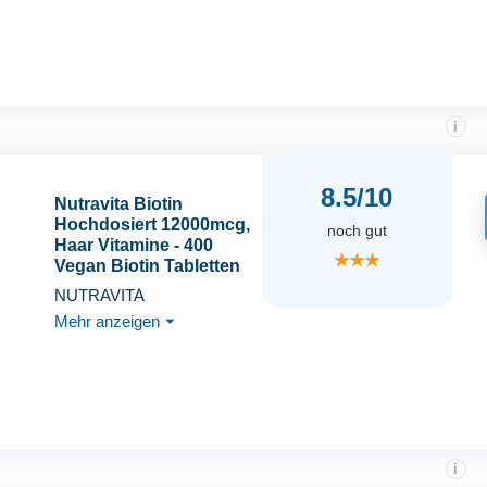
Zertifikat - 100% vegan -
Vorratspack für 1 Jahr
i
8.5/10
Nutravita Biotin
Hochdosiert 12000mcg,
noch gut
Haar Vitamine - 400
★★★
Vegan Biotin Tabletten
für 1+ Jahr Vorat,
NUTRAVITA
Vitamin B7 - Haut Haare
Mehr anzeigen
⏷
Nägel (EFSA) -
Haarvitamine für
Frauen - Hair Vitamins
i