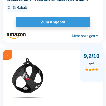
weichem Neopren...
24 % Rabatt
Zum Angebot
Mehr anzeigen
⏷
9,2/10
3
gut
★★★★