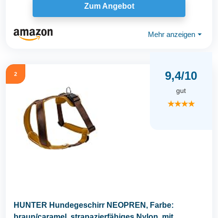
Zum Angebot
Mehr anzeigen
⏷
9,4/10
2
gut
★★★★
HUNTER Hundegeschirr NEOPREN, Farbe:
braun/caramel, strapazierfähiges Nylon, mit