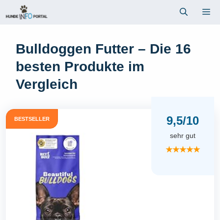
Zum
Me
Inhalt
springen
Bulldoggen Futter – Die 16
besten Produkte im
Vergleich
9,5/10
BESTSELLER
sehr gut
★★★★★