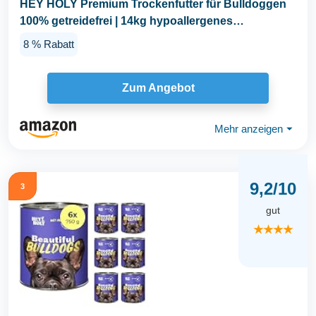
HEY HOLY Premium Trockenfutter für Bulldoggen
100% getreidefrei | 14kg hypoallergenes
Hundefutter...
8 % Rabatt
Zum Angebot
Mehr anzeigen
⏷
9,2/10
3
gut
★★★★