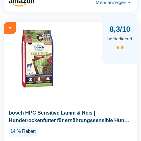
Mehr anzeigen
⏷
8,3/10
9
befriedigend
★★
bosch HPC Sensitive Lamm & Reis |
Hundetrockenfutter für ernährungssensible Hunde
aller Rassen...
14 % Rabatt