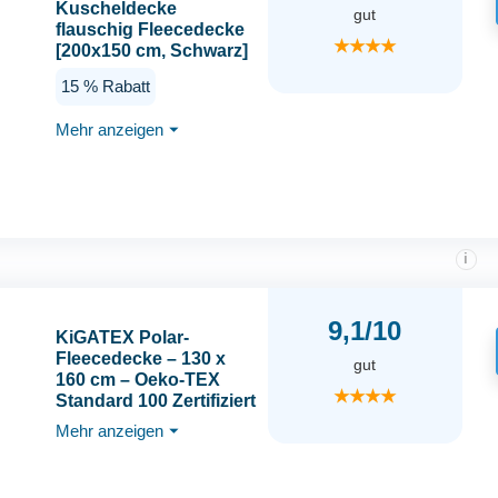
Kuscheldecke
gut
flauschig Fleecedecke
★★★★
[200x150 cm, Schwarz]
leichte, Warm Winter
15 % Rabatt
Decke, Weich und
atmungsaktive Decke
Mehr anzeigen
⏷
für Bett Sofa und
Couch
i
9,1/10
KiGATEX Polar-
Fleecedecke – 130 x
gut
160 cm – Oeko-TEX
★★★★
Standard 100 Zertifiziert
– Kuschelige Fleece-
Mehr anzeigen
⏷
Decke für innen &
außen – Pflegeleicht als
Sofa-, Sommer-,