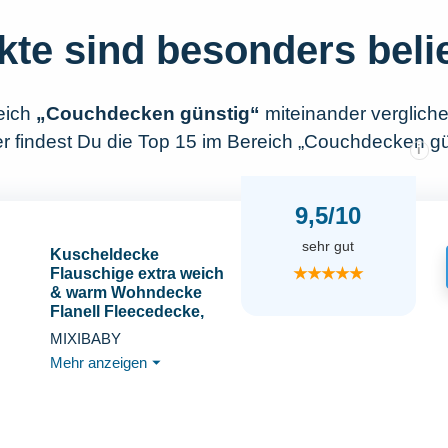
kte sind besonders beli
eich
„Couchdecken günstig“
miteinander verglich
r findest Du die Top 15 im Bereich „Couchdecken gü
i
9,5/10
sehr gut
Kuscheldecke
★★★★★
Flauschige extra weich
& warm Wohndecke
Flanell Fleecedecke,
Falten beständig/Anti-
MIXIBABY
verfärben als
Mehr anzeigen
⏷
Sofadecke oder
Bettüberwurf,
Größe:150 cm x 200
cm, Farbe:Grau