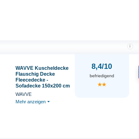
i
8,4/10
WAVVE Kuscheldecke
Flauschig Decke
befriedigend
Fleecedecke -
★★
Sofadecke 150x200 cm
Warm Wohndecke
WAVVE
Couchdecke, Hellgrau
Mehr anzeigen
⏷
Decke Weich
Sofaüberwurf XL