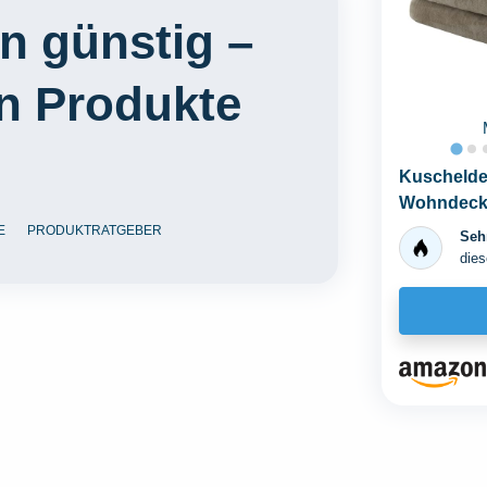
 günstig –
en Produkte
Kuschelde
Wohndecke 
E
PRODUKTRATGEBER
Sehr
dies