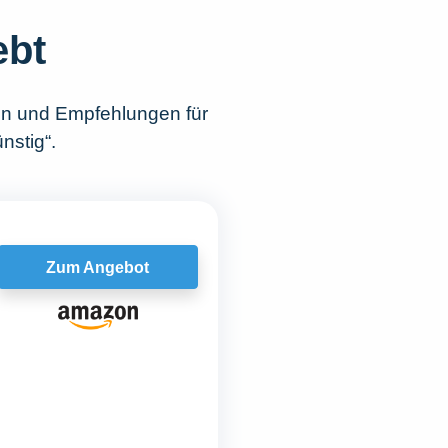
ebt
en und Empfehlungen für
nstig“.
Zum Angebot