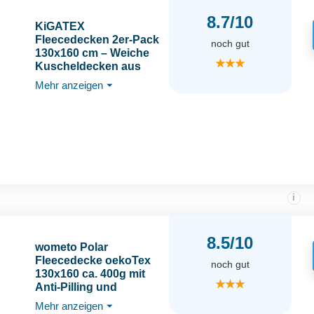
8.7/10
KiGATEX
Fleecedecken 2er-Pack
noch gut
130x160 cm – Weiche
★★★
Kuscheldecken aus
Polar Fleece – Oeko-
Mehr anzeigen
⏷
TEX® Zertifiziert &
pflegeleicht – Für Sofa,
Bett, Garten &
Haustiere – grau
i
8.5/10
wometo Polar
Fleecedecke oekoTex
noch gut
130x160 ca. 400g mit
★★★
Anti-Pilling und
Kettelrand grau
Mehr anzeigen
⏷