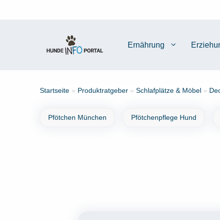
Zum
Inhalt
springen
Ernährung
Erziehu
Startseite
»
Produktratgeber
»
Schlafplätze & Möbel
»
Dec
Pfötchen München
Pfötchenpflege Hund