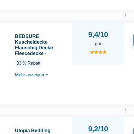
i
9,4/10
BEDSURE
Kuscheldecke
gut
Flauschig Decke
★★★★
Fleecedecke -
Wohndecke Warm
33 % Rabatt
Winter Weich,
Sofadecke XL,
Mehr anzeigen
⏷
Geschenke für Frauen,
Decke Couch Blanket,
Wohn- &
Kuscheldecken
150x200cm, Sofa
überwurfdecke, Grau
i
9,2/10
Utopia Bedding