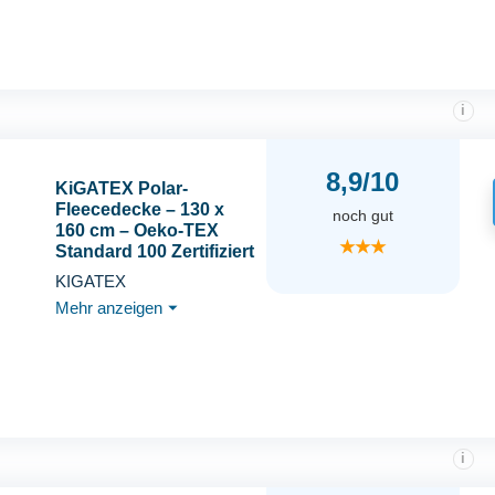
Hunde- oder
Tagesdecke – Grau
i
8,9/10
KiGATEX Polar-
Fleecedecke – 130 x
noch gut
160 cm – Oeko-TEX
★★★
Standard 100 Zertifiziert
– Kuschelige Fleece-
KIGATEX
Decke für innen &
Mehr anzeigen
⏷
außen – Pflegeleicht als
Sofa-, Sommer-,
Hunde- oder
Tagesdecke – Sand
i