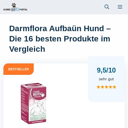
Zum
Me
Inhalt
springen
Darmflora Aufbaün Hund –
Die 16 besten Produkte im
Vergleich
9,5/10
BESTSELLER
sehr gut
★★★★★