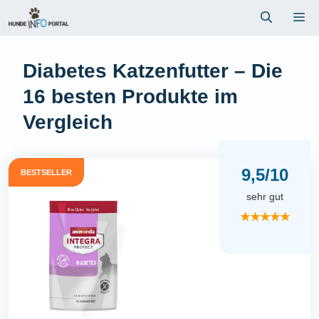
Zum
Me
Inhalt
springen
Diabetes Katzenfutter – Die
16 besten Produkte im
Vergleich
9,5/10
BESTSELLER
sehr gut
★★★★★