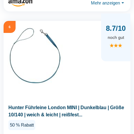
Mehr anzeigen
⏷
8.7/10
6
noch gut
★★★
Hunter Führleine London MINI | Dunkelblau | Größe
10/140 | weich & leicht | reißfest...
50 % Rabatt