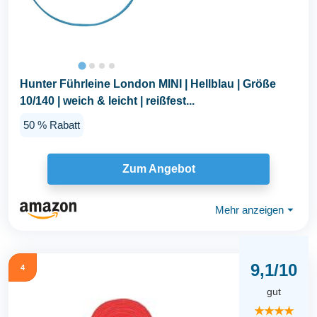
Hunter Führleine London MINI | Hellblau | Größe
10/140 | weich & leicht | reißfest...
50 % Rabatt
Zum Angebot
Mehr anzeigen
⏷
9,1/10
4
gut
★★★★