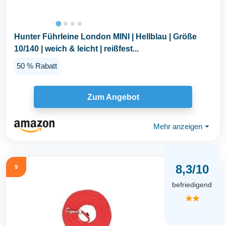
Hunter Führleine London MINI | Hellblau | Größe
10/140 | weich & leicht | reißfest...
50 % Rabatt
Zum Angebot
Mehr anzeigen
⏷
8,3/10
9
befriedigend
★★