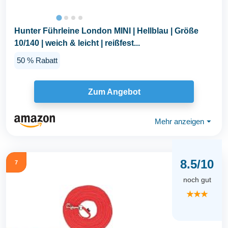
Hunter Führleine London MINI | Hellblau | Größe
10/140 | weich & leicht | reißfest...
50 % Rabatt
Zum Angebot
Mehr anzeigen
⏷
8.5/10
7
noch gut
★★★