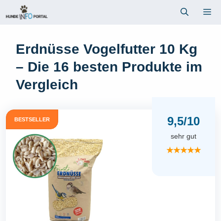
Zum
Me
Inhalt
springen
Erdnüsse Vogelfutter 10 Kg
– Die 16 besten Produkte im
Vergleich
9,5/10
BESTSELLER
sehr gut
★★★★★