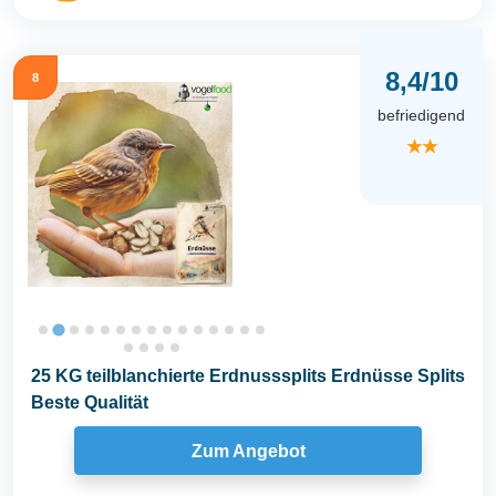
8,4/10
8
befriedigend
★★
25 KG teilblanchierte Erdnusssplits Erdnüsse Splits
Beste Qualität
Zum Angebot