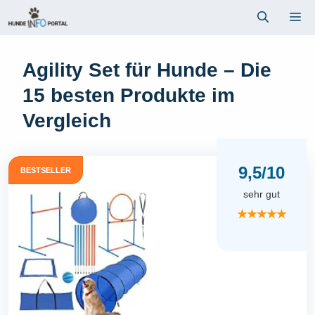
Zum
Me
Inhalt
springen
Agility Set für Hunde – Die
15 besten Produkte im
Vergleich
9,5/10
BESTSELLER
sehr gut
★★★★★