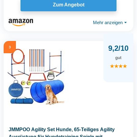
Zum Angebot
Mehr anzeigen
⏷
9,2/10
3
gut
★★★★
JMMPOO Agility Set Hunde, 65-Teiliges Agility
Ausrüstung für Hundetraining Spiele mit