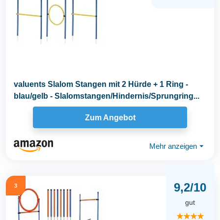
valuents Slalom Stangen mit 2 Hürde + 1 Ring -
blau/gelb - Slalomstangen/Hindernis/Sprungring...
Zum Angebot
Mehr anzeigen
⏷
9,2/10
3
gut
★★★★