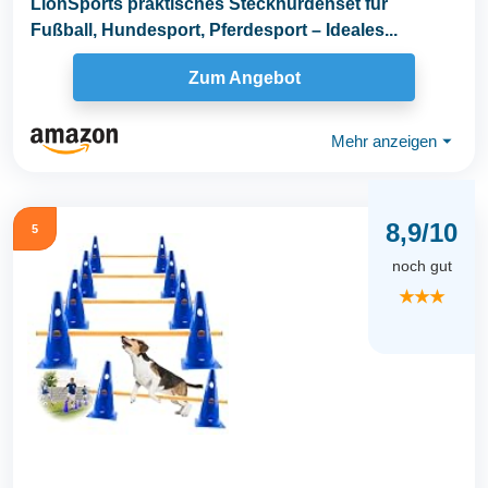
LionSports praktisches Steckhürdenset für
Fußball, Hundesport, Pferdesport – Ideales...
Zum Angebot
Mehr anzeigen
⏷
8,9/10
5
noch gut
★★★