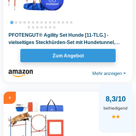
PFOTENGUT® Agility Set Hunde [11-TLG.] -
vielseitiges Steckhürden-Set mit Hundetunnel,
Slalom...
Zum Angebot
Mehr anzeigen
⏷
8,3/10
9
befriedigend
★★