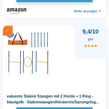
Mehr anzeigen
⏷
9,4/10
2
gut
★★★★
valuents Slalom Stangen mit 2 Hürde + 1 Ring -
blau/gelb - Slalomstangen/Hindernis/Sprungring...