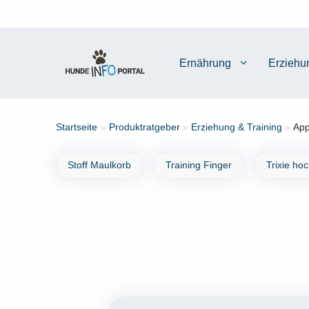
Zum
Inhalt
springen
Ernährung
Erziehu
Startseite
»
Produktratgeber
»
Erziehung & Training
»
App
Stoff Maulkorb
Training Finger
Trixie ho