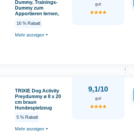
Dummy, Trainings-
gut
Dummy zum
★★★★
Apportieren lernen,
befüllbar mit Snacks,
16 % Rabatt
zahnfreundlich &
gepolstert, mit
Mehr anzeigen
⏷
Reißverschluss,
maschinenwaschbar,
Farbe: orange, Größe:
15 cm
i
9,1/10
TRIXIE Dog Activity
Preydummy ø 8 x 20
gut
cm braun
★★★★
Hundespielzeug
5 % Rabatt
Mehr anzeigen
⏷