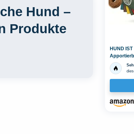
sche Hund –
en Produkte
HUND IST 
Apportierb
Hundetraini
Sehr
dies