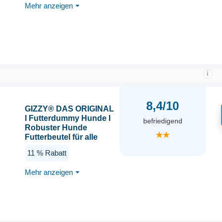
Mehr anzeigen
⏷
i
8,4/10
GIZZY® DAS ORIGINAL
I Futterdummy Hunde I
befriedigend
Robuster Hunde
★★
Futterbeutel für alle
Rassen I Dummy
11 % Rabatt
Hundetraining mit
Leckerlies - Die
Mehr anzeigen
⏷
Erziehungshilfe für
Hunde I Futterbeutel
Hundetraining - Hunde
Zubehör