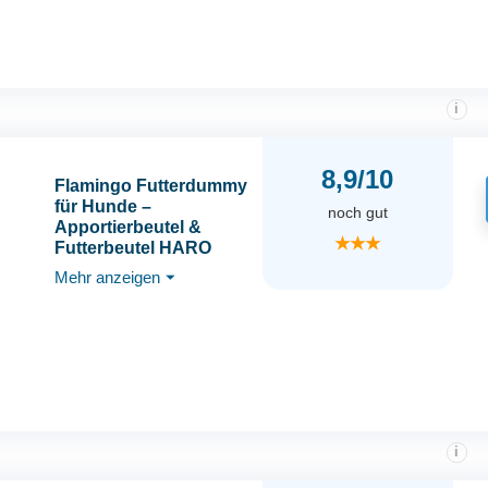
i
8,9/10
Flamingo Futterdummy
für Hunde –
noch gut
Apportierbeutel &
★★★
Futterbeutel HARO
Grün – 20x7 cm –
Mehr anzeigen
⏷
Befüllbar mit Snacks –
Robustes
Hundetraining
Spielzeug
i