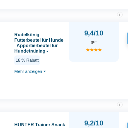
i
9,4/10
Rudelkönig
Futterbeutel für Hunde
gut
- Apportierbeutel für
★★★★
Hundetraining -
Robuster Futterdummy
18 % Rabatt
für Leckerlies -
Futterbeutel
Mehr anzeigen
⏷
Hundetraining
i
9,2/10
HUNTER Trainer Snack