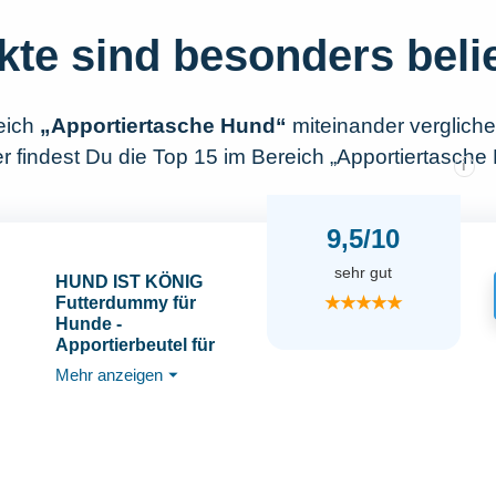
kte sind besonders beli
eich
„Apportiertasche Hund“
miteinander verglich
r findest Du die Top 15 im Bereich „Apportiertasche
i
9,5/10
sehr gut
HUND IST KÖNIG
★★★★★
Futterdummy für
Hunde -
Apportierbeutel für
Hunde/Futterbeutel
Mehr anzeigen
⏷
Hundetraining klein -
Für alle Hunderassen -
Perfekt für Dummy
Hundetraining +
Trainings-eBook,
Futterbeutel-Hund