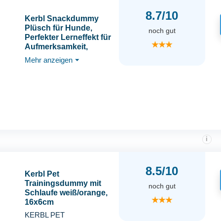
8.7/10
Kerbl Snackdummy
Plüsch für Hunde,
noch gut
Perfekter Lerneffekt für
★★★
Aufmerksamkeit,
Gehorsam und
Mehr anzeigen
⏷
Apportieren 16 x 7 cm
i
8.5/10
Kerbl Pet
Trainingsdummy mit
noch gut
Schlaufe weiß/orange,
★★★
16x6cm
KERBL PET