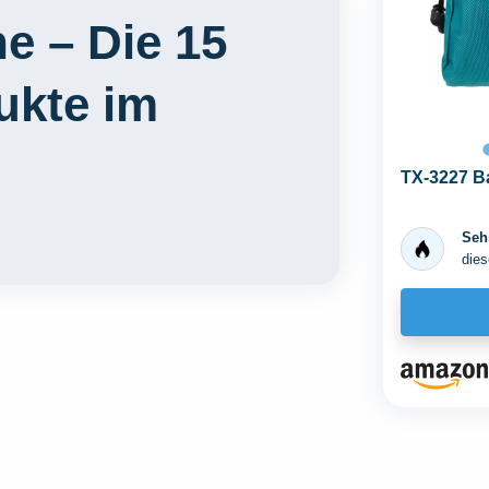
e – Die 15
ukte im
TX-3227 B
Sehr
dies