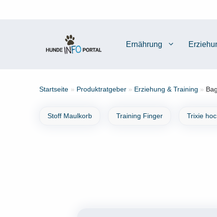
Zum
Inhalt
springen
Ernährung
Erziehu
Startseite
»
Produktratgeber
»
Erziehung & Training
»
Bag
Stoff Maulkorb
Training Finger
Trixie ho