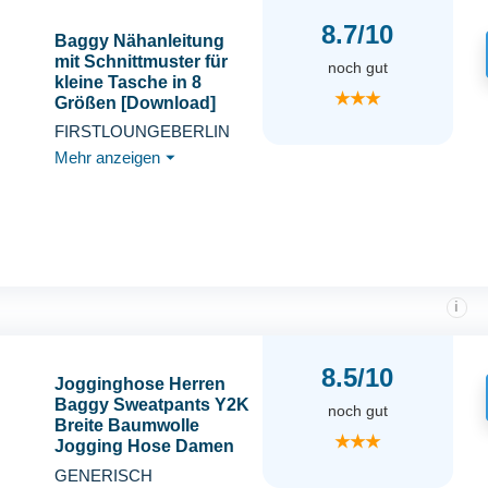
8.7/10
Baggy Nähanleitung
mit Schnittmuster für
noch gut
kleine Tasche in 8
★★★
Größen [Download]
FIRSTLOUNGEBERLIN
Mehr anzeigen
⏷
i
8.5/10
Jogginghose Herren
Baggy Sweatpants Y2K
noch gut
Breite Baumwolle
★★★
Jogging Hose Damen
Elastische Taille Weites
GENERISCH
Bein Sporthose Lang