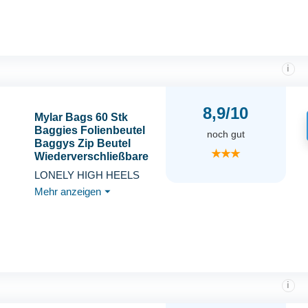
i
8,9/10
Mylar Bags 60 Stk
Baggies Folienbeutel
noch gut
Baggys Zip Beutel
★★★
Wiederverschließbare
Beutel 10 * 15cm Mylar
LONELY HIGH HEELS
Beutel Tasche
Mehr anzeigen
⏷
Transparentem Fenster
Druckverschlussbeutel
Klein für Süßigkeiten
Keksen(Schwarz)
i