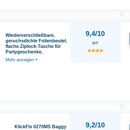
i
9,4/10
Wiederverschließbare,
geruchsdichte Folienbeutel,
gut
flache Ziplock-Tasche für
★★★★
Partygeschenke,
Lebensmittelaufbewahrung,
Mehr anzeigen
⏷
100 Stück
i
9,2/10
KlickFix 0270MS Baggy