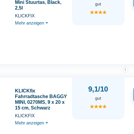
Mini Stuurtas, Black,
gut
2,5l
★★★★
KLICKFIX
Mehr anzeigen
⏷
i
9,1/10
KLICKfix
Fahrradtasche BAGGY
gut
MINI, 0270MS, 9 x 20 x
★★★★
15 cm, Schwarz
KLICKFIX
Mehr anzeigen
⏷