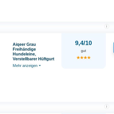
Hundeleine zum
JoggenLaufen, 1.6-
2.2M, Schwarz
i
9,4/10
Aiqeer Grau
Freihändige
gut
Hundeleine,
★★★★
Verstellbarer Hüftgurt
und Dehnbare Bungee-
Mehr anzeigen
⏷
Leine, Jogging
Hundeleine mit
Reflektierenden Nähten
(Grün Griff)
i