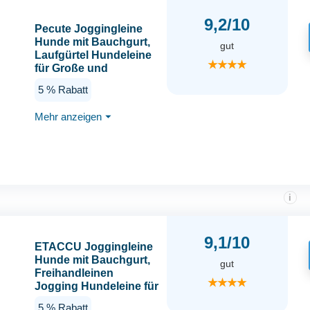
9,2/10
Pecute Joggingleine
Hunde mit Bauchgurt,
gut
Laufgürtel Hundeleine
★★★★
für Große und
Mittelgroße Hundes,
5 % Rabatt
Leine Hund mit
Gürteltasche,
Mehr anzeigen
⏷
Elastische Laufleine,
Dog Leash Hand Free
i
9,1/10
ETACCU Joggingleine
Hunde mit Bauchgurt,
gut
Freihandleinen
★★★★
Jogging Hundeleine für
große und mittelgroße
5 % Rabatt