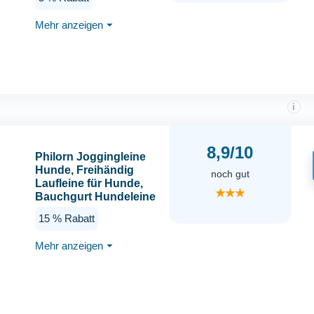
Hunde, Elastische
Reflektierende
Mehr anzeigen
⏷
Laufleine 124-180 cm
für Laufen, Joggen
(Schwarz)
i
8,9/10
Philorn Joggingleine
Hunde, Freihändig
noch gut
Laufleine für Hunde,
★★★
Bauchgurt Hundeleine
zum Joggen Laufen
15 % Rabatt
Wandern mit Dual
Griffe, Reflektierende
Mehr anzeigen
⏷
Nähte, Laufgurt für
Große Hunde bis 50kg
(Für 1 Hund)