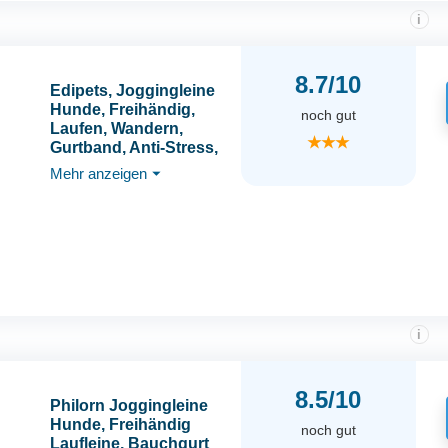
i
8.7/10
Edipets, Joggingleine
Hunde, Freihändig,
noch gut
Laufen, Wandern,
★★★
Gurtband, Anti-Stress,
Reflektierend, 160-220
Mehr anzeigen
⏷
cm (Schwarz)
i
8.5/10
Philorn Joggingleine
Hunde, Freihändig
noch gut
Laufleine, Bauchgurt