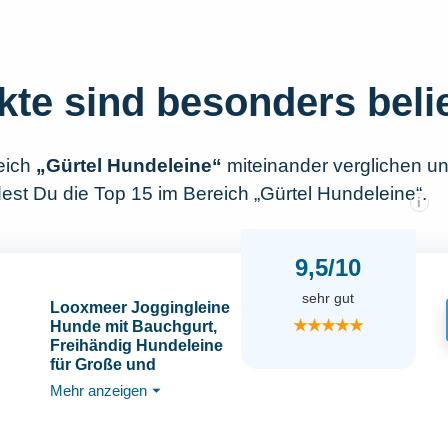
kte sind besonders beli
eich
„Gürtel Hundeleine“
miteinander verglichen u
est Du die Top 15 im Bereich „Gürtel Hundeleine“.
i
9,5/10
sehr gut
Looxmeer Joggingleine
★★★★★
Hunde mit Bauchgurt,
Freihändig Hundeleine
für Große und
Mittelgroße Hunde mit
Mehr anzeigen
⏷
Dual Griffe,
Reflektierende
Laufleine Bauchgurt