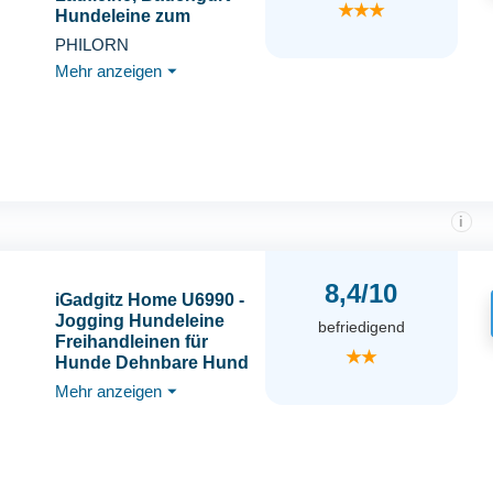
★★★
Hundeleine zum
Joggen Laufen
PHILORN
Wandern mit
Mehr anzeigen
⏷
Verbreiterter Gürtel,
Reflektierende Nähte
(Schwarz)
i
8,4/10
iGadgitz Home U6990 -
Jogging Hundeleine
befriedigend
Freihandleinen für
★★
Hunde Dehnbare Hund
Joggingleine Handfrei
Mehr anzeigen
⏷
Leine mit Hüftgurt und
Tragetasche mit
Zugband - Schwarz