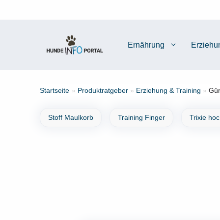
Zum
Inhalt
springen
Ernährung
Erziehu
Startseite
»
Produktratgeber
»
Erziehung & Training
»
Gür
Stoff Maulkorb
Training Finger
Trixie ho