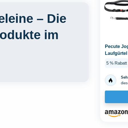
leine – Die
rodukte im
Pecute Jo
Laufgürtel
Mittelgroß
5 % Rabatt
Sehr
dies