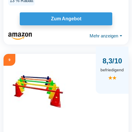
13 % Rabatt
Zum Angebot
Mehr anzeigen
⏷
8,3/10
9
befriedigend
★★