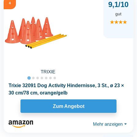
9,1/10
4
gut
★★★★
TRIXIE
Trixie 32091 Dog Activity Hindernisse, 3 St., ø 23 ×
30 cm/78 cm, orange/gelb
Zum Angebot
Mehr anzeigen
⏷