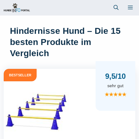
Zum
Me
Inhalt
springen
Hindernisse Hund – Die 15
besten Produkte im
Vergleich
9,5/10
BESTSELLER
sehr gut
★★★★★