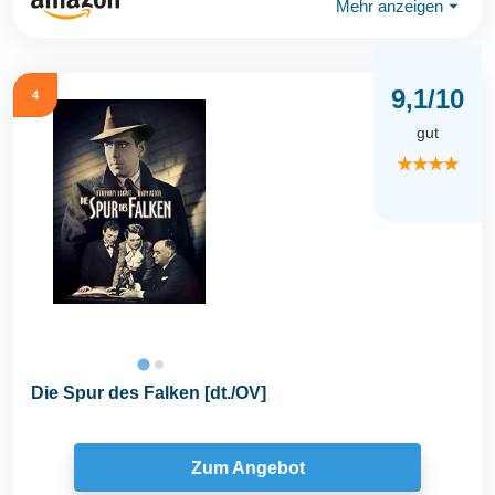
Mehr anzeigen
⏷
9,1/10
4
gut
★★★★
Die Spur des Falken [dt./OV]
Zum Angebot