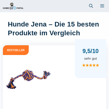
Zum
Me
Inhalt
springen
Hunde Jena – Die 15 besten
Produkte im Vergleich
9,5/10
BESTSELLER
sehr gut
★★★★★