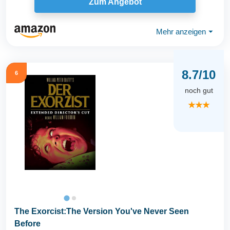
Zum Angebot
Mehr anzeigen
⏷
8.7/10
6
noch gut
★★★
The Exorcist:The Version You've Never Seen
Before