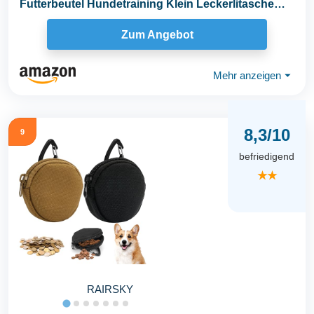
Futterbeutel Hundetraining Klein Leckerlitasche
für...
Zum Angebot
Mehr anzeigen
⏷
8,3/10
9
befriedigend
★★
RAIRSKY