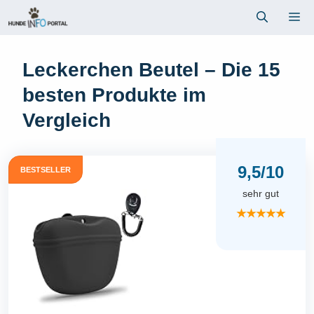
Zum
Me
Inhalt
springen
Leckerchen Beutel – Die 15
besten Produkte im
Vergleich
9,5/10
BESTSELLER
sehr gut
★★★★★